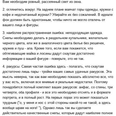
Вам необходим ровный, рассеянный свет из окна.
2. оглянитесь вокруг. На заднем плане маячат горы одежды, кружки с
кофе и недочитанный журнал? Убирайте их без сожалений. В идеале
фон должен быть однотонным, чтобы ничто не могло отвлечь от
вашего лица и фигуры.
3. наиболее распространенная ошибка: неподходящая одежда.
Снепы необходимо делать в раздельном купальнике, желательно
черного цвета, или же в аналогичного цвета белье без рюшечек,
кружев и пуш - апа. Кроме того, если вам покажется, что
обтягивающие майка и лосины дадут скаутам достаточно
информации о вашей фигуре - поверьте, это не так.
4. ракурсы. Самая частая ошибка здесь - полагать, что скаутам
достаточно лишь пары - тройки ваших самых удачных ракурсов. Эта
мысль неверна, так как вам необходимо показать абсолютно все, что
у вас есть, включая все мнимые и реальные недостатки. Поэтому
понадобится полный комплект ваших ракурсов: анфас, со спины, три
четверти, оба профиля - и все это необходимо отснять и в формате
портрета, и в полный рост. На первых порах это может показаться
трудным ("о, у меня и нос с этой стороны какой-то не такой, а здесь
вообще шрам на ноге! "), Однако лишь так вы сделаете
действительно качественные снепы, которые дадут наиболее полное