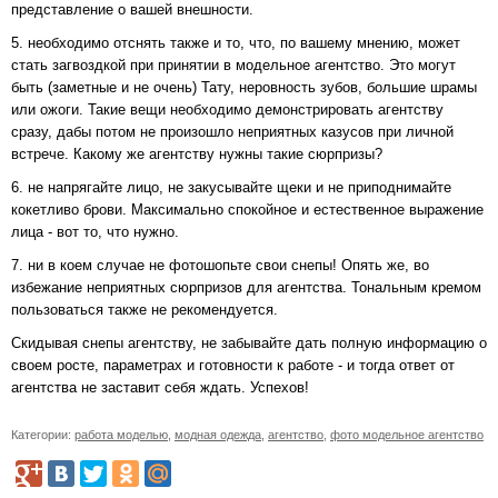
представление о вашей внешности.
5. необходимо отснять также и то, что, по вашему мнению, может
стать загвоздкой при принятии в модельное агентство. Это могут
быть (заметные и не очень) Тату, неровность зубов, большие шрамы
или ожоги. Такие вещи необходимо демонстрировать агентству
сразу, дабы потом не произошло неприятных казусов при личной
встрече. Какому же агентству нужны такие сюрпризы?
6. не напрягайте лицо, не закусывайте щеки и не приподнимайте
кокетливо брови. Максимально спокойное и естественное выражение
лица - вот то, что нужно.
7. ни в коем случае не фотошопьте свои снепы! Опять же, во
избежание неприятных сюрпризов для агентства. Тональным кремом
пользоваться также не рекомендуется.
Скидывая снепы агентству, не забывайте дать полную информацию о
своем росте, параметрах и готовности к работе - и тогда ответ от
агентства не заставит себя ждать. Успехов!
Категории:
работа моделью
,
модная одежда
,
агентство
,
фото модельное агентство