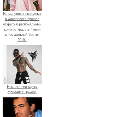
На минувших выходных
в Хабаровске прошёл
открытый региональный
конкурс красоты "мини
мисс дальний Восток
2019".
Немного про биржу
фриланса Upwork.