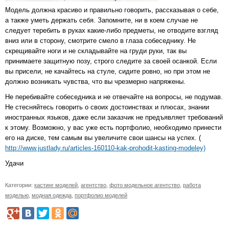
Модель должна красиво и правильно говорить, рассказывая о себе,
а также уметь держать себя. Запомните, ни в коем случае не
следует теребить в руках какие-либо предметы, не отводите взгляд
вниз или в сторону, смотрите смело в глаза собеседнику. Не
скрещивайте ноги и не складывайте на груди руки, так вы
принимаете защитную позу, строго следите за своей осанкой. Если
вы присели, не качайтесь на стуле, сидите ровно, но при этом не
должно возникать чувства, что вы чрезмерно напряжены.
Не перебивайте собеседника и не отвечайте на вопросы, не подумав.
Не стесняйтесь говорить о своих достоинствах и плюсах, знании
иностранных языков, даже если заказчик не предъявляет требований
к этому. Возможно, у вас уже есть портфолио, необходимо принести
его на диске, тем самым вы увеличите свои шансы на успех. (
http://www.justlady.ru/articles-160110-kak-prohodit-kasting-modeley)
Удачи
Категории:
кастинг моделей
,
агентство
,
фото модельное агентство
,
работа
моделью
,
модная одежда
,
портфолио моделей