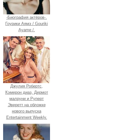
-Биография актёров-.
Гоурики Аямэ / Gouriki
Ayame /.
Джулия Робертс,
Кэмерон диаз, Дермот
малруни и Руперт
Эверетт на обложке
нового выпуска
Entertainment Weekly.