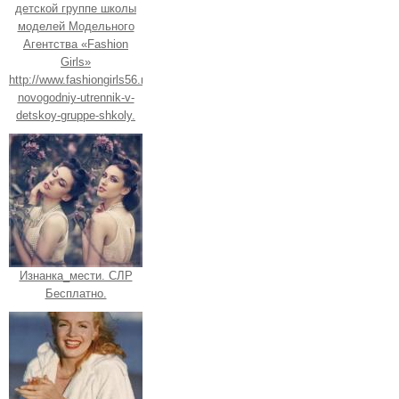
детской группе школы
моделей Модельного
Агентства «Fashion
Girls»
http://www.fashiongirls56.ru/e/3241688-
novogodniy-utrennik-v-
detskoy-gruppe-shkoly.
Изнанка_мести. СЛР
Бесплатно.