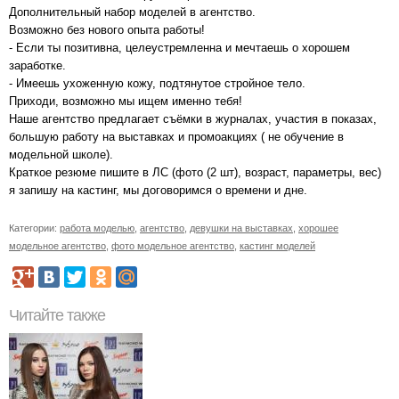
Дополнительный набор моделей в агентство.
Возможно без нового опыта работы!
- Если ты позитивна, целеустремленна и мечтаешь о хорошем
заработке.
- Имеешь ухоженную кожу, подтянутое стройное тело.
Приходи, возможно мы ищем именно тебя!
Наше агентство предлагает съёмки в журналах, участия в показах,
большую работу на выставках и промоакциях ( не обучение в
модельной школе).
Краткое резюме пишите в ЛС (фото (2 шт), возраст, параметры, вес)
я запишу на кастинг, мы договоримся о времени и дне.
Категории:
работа моделью
,
агентство
,
девушки на выставках
,
хорошее
модельное агентство
,
фото модельное агентство
,
кастинг моделей
Читайте также