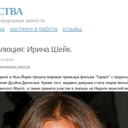
СТВА
 модельных агентств
ва
кастинги и работа
отзывы
люция: Ирина Шейк.
14 в 00:43
 модельных агентств
еделе в Нью-Йорке прошла мировая премьера фильма "Геракл" с моделью
нии Дуэйна Джонсона. Кроме того, недавно девушка стала лицом белья T
анского Maxim, а также приняла участие в показах на Неделе мужской м