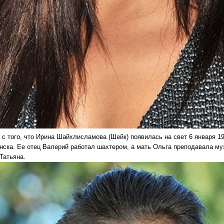
 с того, что Ирина Шайхлисламова (Шейк) появилась на свет 6 января 1
нска. Ее отец Валерий работал шахтером, а мать Ольга преподавала муз
Татьяна.