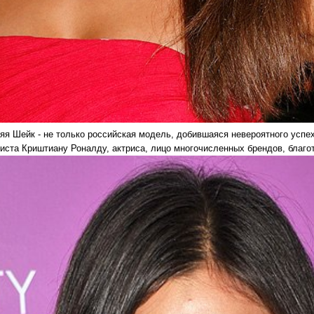
няя Шейк - не только российская модель, добившаяся невероятного успе
иста Криштиану Роналду, актриса, лицо многочисленных брендов, благо