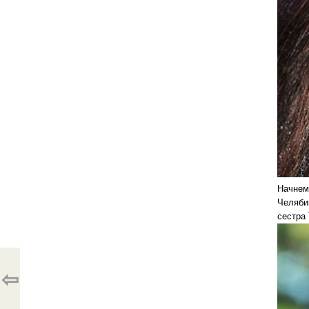
Начнем
Челяби
сестра 
⇦