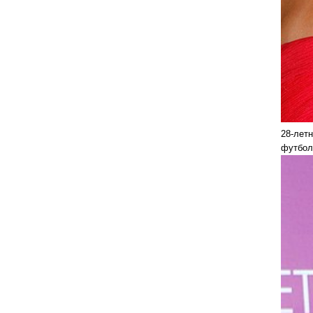
28-лет
футбол