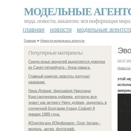
МОДЕЛЬНЫЕ АГЕНТ
мода, новости, вакансии. вся информация мира
главная
новости
модельные агентст
»
Главная
Новости модельных агентств
Эво
Популярные материалы
Среди юных моделей выделяется девочка
28.07.20
из Санкт-петербурга - Анна павага.
Новости
Главный конкурс красоты получил
этой н
название.
исполне
америк
Нина Добрев: биография Николина
Константиновна добрева, которую все
знают как актрису Нину добрев, родилась в
солнечной Болгарии (город София) 9
января 1989 года.
#Олегбоганн #Olegbogann. Олег боганн -
модель, актер, фотограф.