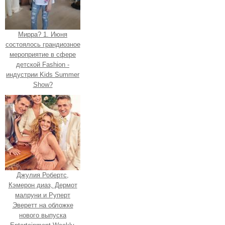
Мирра? 1. Июня
состоялось грандиозное
мероприятие в сфере
детской Fashion -
индустрии Kids Summer
Show?
Джулия Робертс,
Кэмерон диаз, Дермот
малруни и Руперт
Эверетт на обложке
нового выпуска