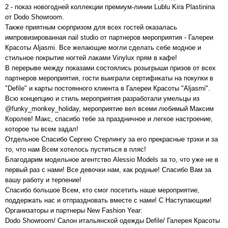
2 - показ новогодней коллекции премиум-линии Lublu Kira Plastinina
от Dodo Showroom.
Также приятным сюрпризом для всех гостей оказалась
импровизированная nail studio от партнеров мероприятия - Галереи
Красоты Aljasmi. Все желающие могли сделать себе модное и
стильное покрытие ногтей лаками Vinylux прям в кафе!
В перерыве между показами состоялись розыгрыши призов от всех
партнеров мероприятия, гости выиграли сертификаты на покупки в
"Defile" и карты постоянного клиента в Галереи Красоты "Aljasmi".
Всю концепцию и стиль мероприятия разработали умельцы из
@funky_monkey_holiday, мероприятие вел всеми любимый Максим
Королев! Макс, спасибо тебе за праздничное и легкое настроение,
которое ты всем задал!
Отдельное Спасибо Сергею Стерлингу за его прекрасные трэки и за
то, что нам Всем хотелось пуститься в пляс!
Благодарим модельное агентство Alessio Models за то, что уже не в
первый раз с нами! Все девочки нам, как родные! Спасибо Вам за
вашу работу и терпение!
Спасибо большое Всем, кто смог посетить наше мероприятие,
поддержать нас и отпраздновать вместе с нами! С Наступающим!
Организаторы и партнеры New Fashion Year:
Dodo Showroom/ Салон итальянской одежды Defile/ Галерея Красоты