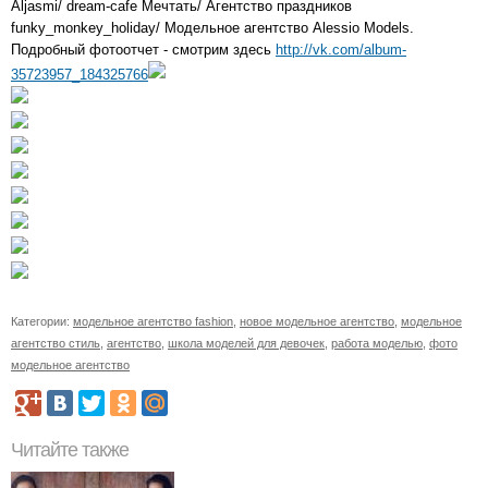
Aljasmi/ dream-cafe Мечтать/ Агентство праздников
funky_monkey_holiday/ Модельное агентство Alessio Models.
Подробный фотоотчет - смотрим здесь
http://vk.com/album-
35723957_184325766
Категории:
модельное агентство fashion
,
новое модельное агентство
,
модельное
агентство стиль
,
агентство
,
школа моделей для девочек
,
работа моделью
,
фото
модельное агентство
Читайте также