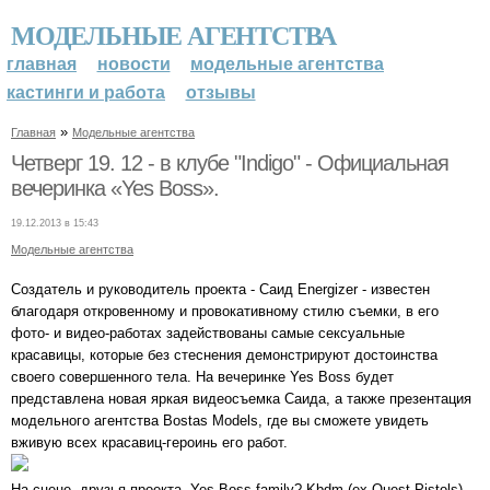
МОДЕЛЬНЫЕ АГЕНТСТВА
главная
новости
модельные агентства
кастинги и работа
отзывы
»
Главная
Модельные агентства
Четверг 19. 12 - в клубе "Indigo" - Официальная
вечеринка «Yes Boss».
19.12.2013 в 15:43
Модельные агентства
Создатель и руководитель проекта - Саид Energizer - известен
благодаря откровенному и провокативному стилю съемки, в его
фото- и видео-работах задействованы самые сексуальные
красавицы, которые без стеснения демонстрируют достоинства
своего совершенного тела. На вечеринке Yes Boss будет
представлена новая яркая видеосъемка Саида, а также презентация
модельного агентства Bostas Models, где вы сможете увидеть
вживую всех красавиц-героинь его работ.
На сцене, друзья проекта, Yes Boss family? Kbdm (ex-Quest Pistols) ,