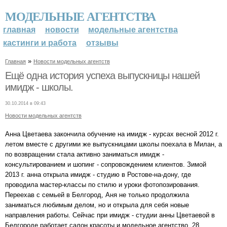
МОДЕЛЬНЫЕ АГЕНТСТВА
главная
новости
модельные агентства
кастинги и работа
отзывы
»
Главная
Новости модельных агентств
Ещё одна история успеха выпускницы нашей
имидж - школы.
30.10.2014 в 09:43
Новости модельных агентств
Анна Цветаева закончила обучение на имидж - курсах весной 2012 г.
летом вместе с другими же выпускницами школы поехала в Милан, а
по возвращении стала активно заниматься имидж -
консультированием и шопинг - сопровождением клиентов. Зимой
2013 г. анна открыла имидж - студию в Ростове-на-дону, где
проводила мастер-классы по стилю и уроки фотопозирования.
Переехав с семьей в Белгород, Аня не только продолжила
заниматься любимым делом, но и открыла для себя новые
направления работы. Сейчас при имидж - студии анны Цветаевой в
Белгороде работает салон красоты и модельное агентство. 28.