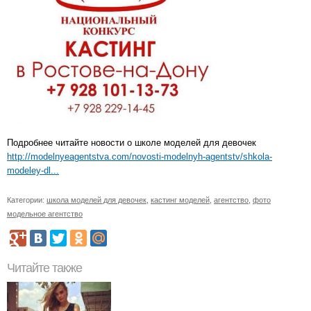
Подробнее читайте новости о школе моделей для девочек
http://modelnyeagentstva.com/novosti-modelnyh-agentstv/shkola-
modeley-dl...
Категории:
школа моделей для девочек
,
кастинг моделей
,
агентство
,
фото
модельное агентство
Читайте также