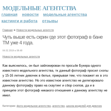
МОДЕЛЬНЫЕ АГЕНТСТВА
главная
новости
модельные агентства
кастинги и работа
отзывы
»
Главная
Новости модельных агентств
Чуть выше есть скрин где этот фотограф в бане
ТМ уже 4 года.
04.02.2019 в 08:48
Новости модельных агентств
Как выяснилось, он был заблокирован по просьбе Букера одного
известного модельного агентства, тк данный фотограф просил снэпы
у 15-16 летних девочек в белье, прикрывая тем, что покажет их в это
известное агентство. Но это известное агентство не делегировало
данному фотографу право на скаутинг и сбор снэпов, да и в
принципе этот фотограф никакого отношения к данному агентству не
имел.
Категории:
фото модельное агентство
,
агентство
,
школа моделей для девочек