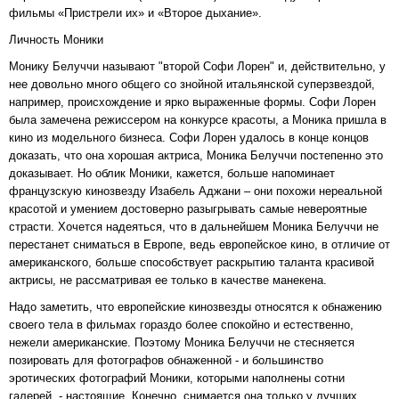
фильмы «Пристрели их» и «Второе дыхание».
Личность Моники
Монику Белуччи называют "второй Софи Лорен" и, действительно, у
нее довольно много общего со знойной итальянской суперзвездой,
например, происхождение и ярко выраженные формы. Софи Лорен
была замечена режиссером на конкурсе красоты, а Моника пришла в
кино из модельного бизнеса. Софи Лорен удалось в конце концов
доказать, что она хорошая актриса, Моника Белуччи постепенно это
доказывает. Но облик Моники, кажется, больше напоминает
французскую кинозвезду Изабель Аджани – они похожи нереальной
красотой и умением достоверно разыгрывать самые невероятные
страсти. Хочется надеяться, что в дальнейшем Моника Белуччи не
перестанет сниматься в Европе, ведь европейское кино, в отличие от
американского, больше способствует раскрытию таланта красивой
актрисы, не рассматривая ее только в качестве манекена.
Надо заметить, что европейские кинозвезды относятся к обнажению
своего тела в фильмах гораздо более спокойно и естественно,
нежели американские. Поэтому Моника Белуччи не стесняется
позировать для фотографов обнаженной - и большинство
эротических фотографий Моники, которыми наполнены сотни
галерей, - настоящие. Конечно, снимается она только у лучших