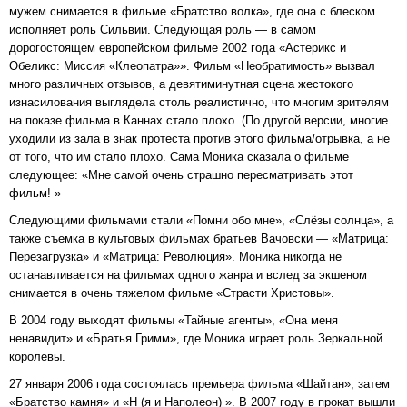
мужем снимается в фильме «Братство волка», где она с блеском
исполняет роль Сильвии. Следующая роль — в самом
дорогостоящем европейском фильме 2002 года «Астерикс и
Обеликс: Миссия «Клеопатра»». Фильм «Необратимость» вызвал
много различных отзывов, а девятиминутная сцена жестокого
изнасилования выглядела столь реалистично, что многим зрителям
на показе фильма в Каннах стало плохо. (По другой версии, многие
уходили из зала в знак протеста против этого фильма/отрывка, а не
от того, что им стало плохо. Сама Моника сказала о фильме
следующее: «Мне самой очень страшно пересматривать этот
фильм! »
Следующими фильмами стали «Помни обо мне», «Слёзы солнца», а
также съемка в культовых фильмах братьев Вачовски — «Матрица:
Перезагрузка» и «Матрица: Революция». Моника никогда не
останавливается на фильмах одного жанра и вслед за экшеном
снимается в очень тяжелом фильме «Страсти Христовы».
В 2004 году выходят фильмы «Тайные агенты», «Она меня
ненавидит» и «Братья Гримм», где Моника играет роль Зеркальной
королевы.
27 января 2006 года состоялась премьера фильма «Шайтан», затем
«Братство камня» и «Н (я и Наполеон) ». В 2007 году в прокат вышли