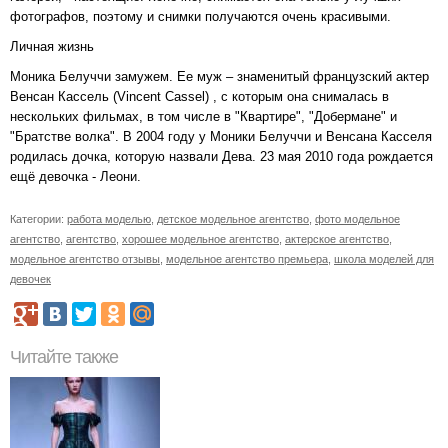
фотографов, поэтому и снимки получаются очень красивыми.
Личная жизнь
Моника Белуччи замужем. Ее муж – знаменитый французский актер
Венсан Кассель (Vincent Cassel) , с которым она снималась в
нескольких фильмах, в том числе в "Квартире", "Добермане" и
"Братстве волка". В 2004 году у Моники Белуччи и Венсана Касселя
родилась дочка, которую назвали Дева. 23 мая 2010 года рождается
ещё девочка - Леони.
Категории:
работа моделью
,
детское модельное агентство
,
фото модельное
агентство
,
агентство
,
хорошее модельное агентство
,
актерское агентство
,
модельное агентство отзывы
,
модельное агентство премьера
,
школа моделей для
девочек
Читайте также