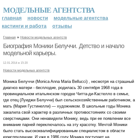
МОДЕЛЬНЫЕ АГЕНТСТВА
главная
новости
модельные агентства
кастинги и работа
отзывы
»
Главная
Новости модельных агентств
Биография Моники Белуччи. Детство и начало
модельной карьеры.
12.01.2014 в 15:20
Новости модельных агентств
Моника Белуччи (Monica Anna Maria Bellucci) , несмотря на страшный
диагноз матери - бесплодие, родилась 30 сентября 1968 года в
провинциальном итальянском городке Читта-ди-Кастелло в семье,
где отец (Луиджи Белуччи) был сельскохозяйственным работником, а
мать (Мария Густинелли) — художником. В школьные годы Моника
закалила свой характер в различных противостояниях со своими
сверстницами. Они ненавидели Монику, ведь при ее появлении все
внимание парней переключалось на эту красотку. Мечтой Моники
было стать высококвалифицированным специалистом в области
юриспруденции. И уже в 1986 году Моника поступает на