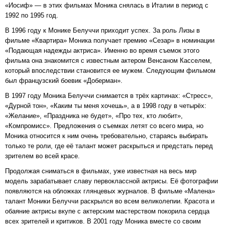
«Иосиф» — в этих фильмах Моника снялась в Италии в период с
1992 по 1995 год.
В 1996 году к Монике Белуччи приходит успех. За роль Лизы в
фильме «Квартира» Моника получает премию «Сезар» в номинации
«Подающая надежды актриса». Именно во время съемок этого
фильма она знакомится с известным актером Венсаном Касселем,
который впоследствии становится ее мужем. Следующим фильмом
был французский боевик «Доберман».
В 1997 году Моника Белуччи снимается в трёх картинах: «Стресс»,
«Дурной тон», «Каким ты меня хочешь», а в 1998 году в четырёх:
«Желание», «Праздника не будет», «Про тех, кто любит»,
«Компромисс». Предложения о съемках летят со всего мира, но
Моника относится к ним очень требовательно, стараясь выбирать
только те роли, где её талант может раскрыться и предстать перед
зрителем во всей красе.
Продолжая сниматься в фильмах, уже известная на весь мир
модель зарабатывает славу первоклассной актрисы. Её фотографии
появляются на обложках глянцевых журналов. В фильме «Малена»
талант Моники Белуччи раскрылся во всем великолепии. Красота и
обаяние актрисы вкупе с актерским мастерством покорила сердца
всех зрителей и критиков. В 2001 году Моника вместе со своим