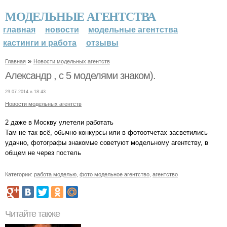
МОДЕЛЬНЫЕ АГЕНТСТВА
главная
новости
модельные агентства
кастинги и работа
отзывы
»
Главная
Новости модельных агентств
Александр , с 5 моделями знаком).
29.07.2014 в 18:43
Новости модельных агентств
2 даже в Москву улетели работать
Там не так всё, обычно конкурсы или в фотоотчетах засветились
удачно, фотографы знакомые советуют модельному агентству, в
общем не через постель
Категории:
работа моделью
,
фото модельное агентство
,
агентство
Читайте также