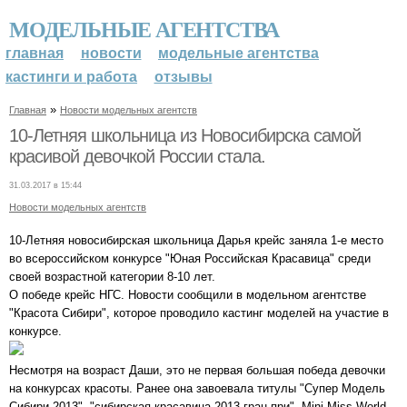
МОДЕЛЬНЫЕ АГЕНТСТВА
главная
новости
модельные агентства
кастинги и работа
отзывы
»
Главная
Новости модельных агентств
10-Летняя школьница из Новосибирска самой
красивой девочкой России стала.
31.03.2017 в 15:44
Новости модельных агентств
10-Летняя новосибирская школьница Дарья крейс заняла 1-е место
во всероссийском конкурсе "Юная Российская Красавица" среди
своей возрастной категории 8-10 лет.
О победе крейс НГС. Новости сообщили в модельном агентстве
"Красота Сибири", которое проводило кастинг моделей на участие в
конкурсе.
Несмотря на возраст Даши, это не первая большая победа девочки
на конкурсах красоты. Ранее она завоевала титулы "Супер Модель
Сибири 2013", "сибирская красавица 2013 гран-при", Mini Miss World