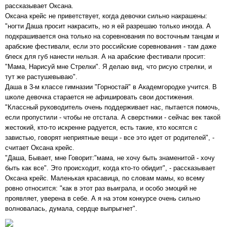
рассказывает Оксана.
Оксана крейс не приветствует, когда девочки сильно накрашены:
"ногти Даша просит накрасить, но я ей разрешаю только иногда. А
подкрашивается она только на соревнования по восточным танцам и
арабские фестивали, если это российские соревнования - там даже
блеск для губ нанести нельзя. А на арабские фестивали просит:
"Мама, Нарисуй мне Стрелки". Я делаю вид, что рисую стрелки, и
тут же растушевываю".
Даша в 3-м классе гимназии "Горностай" в Академгородке учится. В
школе девочка старается не афишировать свои достижения.
"Классный руководитель очень поддерживает нас, пытается помочь,
если пропустили - чтобы не отстала. А сверстники - сейчас век такой
жестокий, кто-то искренне радуется, есть такие, кто косятся с
завистью, говорят неприятные вещи - все это идет от родителей", -
считает Оксана крейс.
"Даша, Бывает, мне Говорит:"мама, не хочу быть знаменитой - хочу
быть как все". Это происходит, когда кто-то обидит", - рассказывает
Оксана крейс. Маленькая красавица, по словам мамы, ко всему
ровно относится: "как в этот раз выиграла, и особо эмоций не
проявляет, уверена в себе. А я на этом конкурсе очень сильно
волновалась, думала, сердце выпрыгнет".