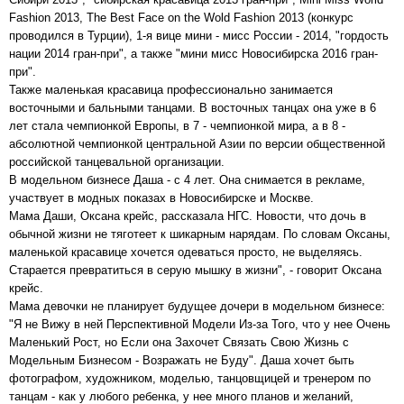
Fashion 2013, The Best Face on the Wold Fashion 2013 (конкурс
проводился в Турции), 1-я вице мини - мисс России - 2014, "гордость
нации 2014 гран-при", а также "мини мисс Новосибирска 2016 гран-
при".
Также маленькая красавица профессионально занимается
восточными и бальными танцами. В восточных танцах она уже в 6
лет стала чемпионкой Европы, в 7 - чемпионкой мира, а в 8 -
абсолютной чемпионкой центральной Азии по версии общественной
российской танцевальной организации.
В модельном бизнесе Даша - с 4 лет. Она снимается в рекламе,
участвует в модных показах в Новосибирске и Москве.
Мама Даши, Оксана крейс, рассказала НГС. Новости, что дочь в
обычной жизни не тяготеет к шикарным нарядам. По словам Оксаны,
маленькой красавице хочется одеваться просто, не выделяясь.
Старается превратиться в серую мышку в жизни", - говорит Оксана
крейс.
Мама девочки не планирует будущее дочери в модельном бизнесе:
"Я не Вижу в ней Перспективной Модели Из-за Того, что у нее Очень
Маленький Рост, но Если она Захочет Связать Свою Жизнь с
Модельным Бизнесом - Возражать не Буду". Даша хочет быть
фотографом, художником, моделью, танцовщицей и тренером по
танцам - как у любого ребенка, у нее много планов и желаний,