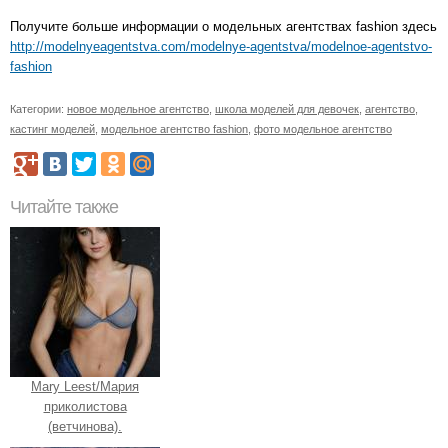
Получите больше информации о модельных агентствах fashion здесь
http://modelnyeagentstva.com/modelnye-agentstva/modelnoe-agentstvo-
fashion
Категории:
новое модельное агентство
,
школа моделей для девочек
,
агентство
,
кастинг моделей
,
модельное агентство fashion
,
фото модельное агентство
Читайте также
Mary Leest/Мария
приколистова
(ветчинова).