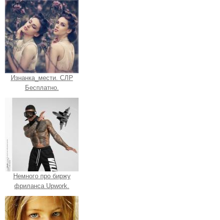
Изнанка_мести. СЛР
Бесплатно.
Немного про биржу
фриланса Upwork.