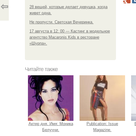
⇦
28 вещей, которые делает девушка, когда
живет одна.
Не пропусти. Светская Вечеринка.
17 августа в 12: 00 — Кастинг в модельное
агентство Мacaronis Kids в ресторане
«Шурпа».
Читайте также
Актер дня. Имя: Моника
Publication: Issue
Белуччи.
Magazine.