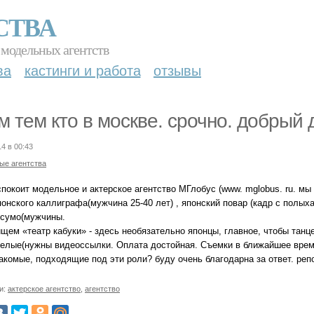
СТВА
 модельных агентств
ва
кастинги и работа
отзывы
м тем кто в москве. срочно. добрый 
14 в 00:43
ые агентства
спокоит модельное и актерское агентство МГлобус (www. mglobus. ru. м
онского каллиграфа(мужчина 25-40 лет) , японский повар (кадр с полыха
 сумо(мужчины.
щем «театр кабуки» - здесь необязательно японцы, главное, чтобы танц
белые(нужны видеоссылки. Оплата достойная. Съемки в ближайшее время
акомые, подходящие под эти роли? буду очень благодарна за ответ. репо
и:
актерское агентство
,
агентство