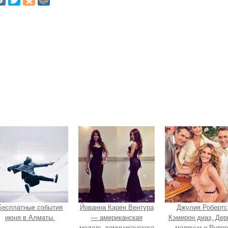
Бесплатные события
Йованна Карен Вентура
Джулия Робертс
июня в Алматы.
— американская
Кэмерон диаз, Дер
модель доминиканского
малруни и Рупер