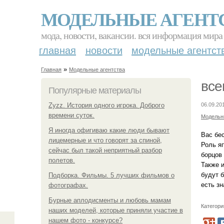
МОДЕЛЬНЫЕ АГЕНТ
мода, новости, вакансии. вся информация мира
главная
новости
модельные агентст
»
Главная
Модельные агентства
все
Популярные материалы
Zyzz. История одного игрока. Доброго
06.09.20
времени суток.
Модельн
Я иногда офигиваю какие люди бывают
Вас бе
лицемерные и что говорят за спиной,
Роль яп
сейчас был такой неприятный разбор
борцов
полетов.
Также и
будут 
Подборка. Фильмы. 5 лучших фильмов о
есть зн
фотографах.
Бурные аплодисменты и любовь мамам
Категори
наших моделей, которые приняли участие в
нашем фото - конкурсе?