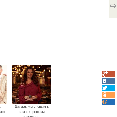
⇨
,
Друзья, мы спешим к
мот
вам с хорошими
т
новостями!