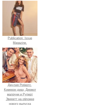
Publication: Issue
Magazine.
Джулия Робертс,
Кэмерон диаз, Дермот
малруни и Руперт
Эверетт на обложке
нового выпуска