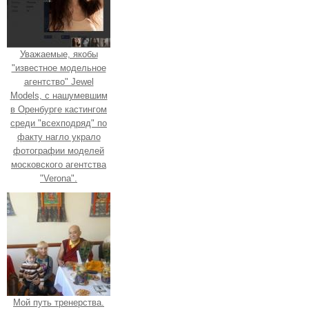
Уважаемые, якобы
"известное модельное
агентство" Jewel
Models, с нашумевшим
в Оренбурге кастингом
среди "всехподряд" по
факту нагло украло
фотографии моделей
московского агентства
"Verona".
Мой путь тренерства.