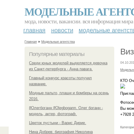
МОДЕЛЬНЫЕ АГЕНТ
мода, новости, вакансии. вся информация мира
главная
новости
модельные агентст
»
Главная
Модельные агентства
Виз
Популярные материалы
Среди юных моделей выделяется девочка
04.10.20
из Санкт-петербурга - Анна павага.
Модельн
Главный конкурс красоты получил
КТО Оч
название.
Модные пальто, плащи и бомберы на осень
Пригла
2016.
Фотосес
#Олегбоганн #Olegbogann. Олег боганн -
Вы мож
модель, актер, фотограф.
+7928 2
Цветок пустыни - Варис Дирие.
Категори
Нина Добрев: биография Николина