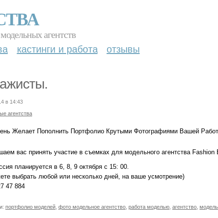
СТВА
 модельных агентств
ва
кастинги и работа
отзывы
ажисты.
14 в 14:43
ые агентства
ень Желает Пополнить Портфолио Крутыми Фотографиями Вашей Работы
шаем вас принять участие в съемках для модельного агентства Fashion 
сия планируется в 6, 8, 9 октября с 15: 00.
ете выбрать любой или несколько дней, на ваше усмотрение)
7 47 884
и:
портфолио моделей
,
фото модельное агентство
,
работа моделью
,
агентство
,
модель