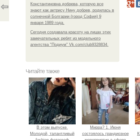
Константиновна добрева, которую все
⇦
знают как актрису Нину добрев, родилась в
солнечной Болгарии (город София) 9
января 1989 года.
Сегодня создавала красоту на лицах этих
замечательных ребят из модельного
агентства "Подиум" Vk.com/club9328834.
Читайте также
В этом выпуске.
Мирра? 1. Июня
Молодой, талантливый
состоялось грандиозное
К
fashion фотограф
мероприятие в сфере