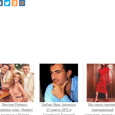
Джулия Робертс,
Serhan Явас (родился
Мы представляе
эмерон диаз, Дермот
27 марта 1972 в
традиционный
малруни и Руперт
Стамбуле) Турецкий
календарь модельн