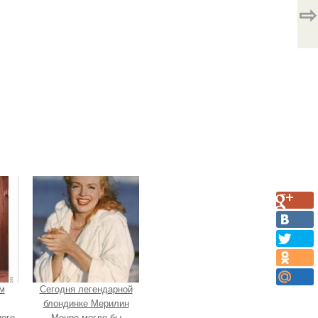
⇨
м
Сегодня легендарной
блондинке Мерилин
ого
Монро могло бы