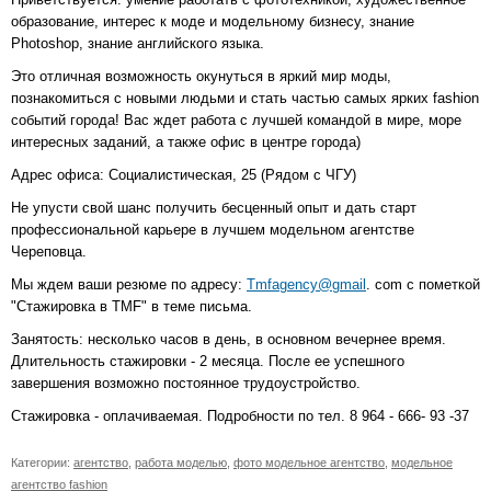
образование, интерес к моде и модельному бизнесу, знание
Photoshop, знание английского языка.
Это отличная возможность окунуться в яркий мир моды,
познакомиться c новыми людьми и стать частью самых ярких fashion
событий города! Вас ждет работа с лучшей командой в мире, море
интересных заданий, а также офис в центре города)
Адрес офиса: Социалистическая, 25 (Рядом с ЧГУ)
Не упусти свой шанс получить бесценный опыт и дать старт
профессиональной карьере в лучшем модельном агентстве
Череповца.
Мы ждем ваши резюме по адресу:
Tmfagency@gmail
. com с пометкой
"Стажировка в TMF" в теме письма.
Занятость: несколько часов в день, в основном вечернее время.
Длительность стажировки - 2 месяца. После ее успешного
завершения возможно постоянное трудоустройство.
Стажировка - оплачиваемая. Подробности по тел. 8 964 - 666- 93 -37
Категории:
агентство
,
работа моделью
,
фото модельное агентство
,
модельное
агентство fashion