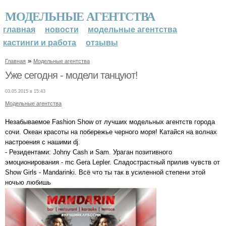
МОДЕЛЬНЫЕ АГЕНТСТВА
главная
новости
модельные агентства
кастинги и работа
отзывы
»
Главная
Модельные агентства
Уже сегодня - модели танцуют!
03.05.2015 в 15:43
Модельные агентства
Незабываемое Fashion Show от лучших модельных агентств города
сочи. Океан красоты на побережье черного моря! Катайся на волнах
настроения с нашими dj.
- Резидентами: Johny Cash и Sam. Ураган позитивного
эмоционирования - mc Gera Lepler. Сладострастный прилив чувств от
Show Girls - Mandarinki. Всё что ты так в усиленной степени этой
ночью любишь