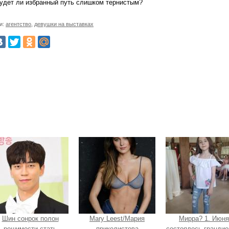
будет ли избранный путь слишком тернистым?
и:
агентство
,
девушки на выставках
Шин сонрок полон
Mary Leest/Мария
Мирра? 1. Июня
решимости стать
приколистова
состоялось грандио