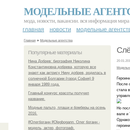
МОДЕЛЬНЫЕ АГЕНТ
мода, новости, вакансии. вся информация мира
главная
новости
модельные агентст
»
Главная
Модельные агентства
Слё
Популярные материалы
Нина Добрев: биография Николина
20.01.201
Константиновна добрева, которую все
Модельн
знают как актрису Нину добрев, родилась в
Героин
солнечной Болгарии (город София) 9
После 
января 1989 года.
стала 
Главный конкурс красоты получил
управл
название.
Модные пальто, плащи и бомберы на осень
Но пос
2016.
вале и
Однако
#Олегбоганн #Olegbogann. Олег боганн -
героин
модель, актер, фотограф.