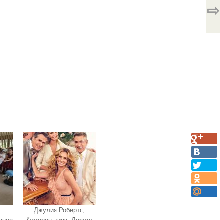
⇨
Джулия Робертс,
зное
Кэмерон диаз, Дермот