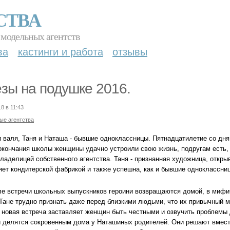
СТВА
 модельных агентств
ва
кастинги и работа
отзывы
зы на подушке 2016.
8 в 11:43
ые агентства
и валя, Таня и Наташа - бывшие одноклассницы. Пятнадцатилетие со дня
окончания школы женщины удачно устроили свою жизнь, подругам есть, 
владелицей собственного агентства. Таня - признанная художница, откр
яет кондитерской фабрикой и также успешна, как и бывшие одноклассни
ле встречи школьных выпускников героини возвращаются домой, в мифи
 Тане трудно признать даже перед близкими людьми, что их привычный м
 новая встреча заставляет женщин быть честными и озвучить проблемы 
и делятся сокровенным дома у Наташиных родителей. Они решают вместе