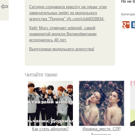
Но не 
⇦
Сегодня создавала красоту на лицах этих
замечательных ребят из модельного
Категори
агентства "Подиум" Vk.com/club9328834.
Кейт Мосс отмечает юбилей. самой
знаменитой модели Великобритании
исполнилось 40 лет.
Выпускници модельного агентства!
Читайте также
Как стать айдолом?
Изнанка_мести. СЛР
Бесплатно.