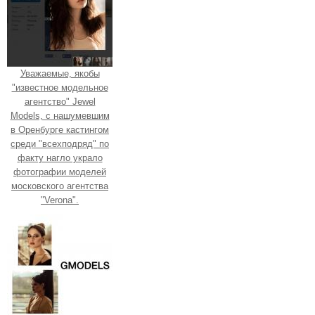
Уважаемые, якобы
"известное модельное
агентство" Jewel
Models, с нашумевшим
в Оренбурге кастингом
среди "всехподряд" по
факту нагло украло
фотографии моделей
московского агентства
"Verona".