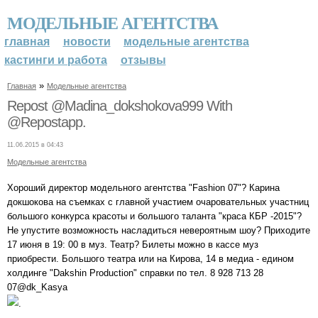
МОДЕЛЬНЫЕ АГЕНТСТВА
главная
новости
модельные агентства
кастинги и работа
отзывы
»
Главная
Модельные агентства
Repost @Madina_dokshokova999 With
@Repostapp.
11.06.2015 в 04:43
Модельные агентства
Хороший директор модельного агентства "Fashion 07"? Карина
докшокова на съемках с главной участием очаровательных участниц
большого конкурса красоты и большого таланта "краса КБР -2015"?
Не упустите возможность насладиться невероятным шоу? Приходите
17 июня в 19: 00 в муз. Театр? Билеты можно в кассе муз
приобрести. Большого театра или на Кирова, 14 в медиа - едином
холдинге "Dakshin Production" справки по тел. 8 928 713 28
07@dk_Kasya
.