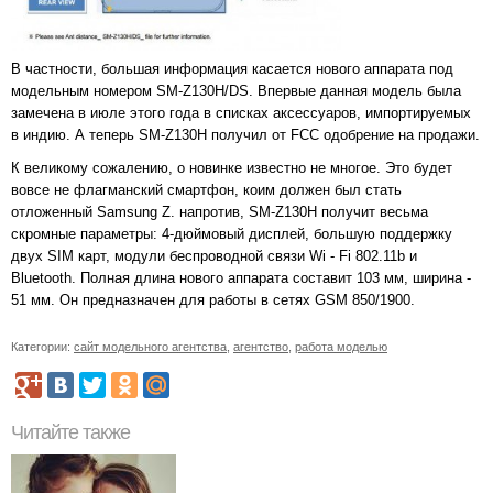
В частности, большая информация касается нового аппарата под
модельным номером SM-Z130H/DS. Впервые данная модель была
замечена в июле этого года в списках аксессуаров, импортируемых
в индию. А теперь SM-Z130H получил от FCC одобрение на продажи.
К великому сожалению, о новинке известно не многое. Это будет
вовсе не флагманский смартфон, коим должен был стать
отложенный Samsung Z. напротив, SM-Z130H получит весьма
скромные параметры: 4-дюймовый дисплей, большую поддержку
двух SIM карт, модули беспроводной связи Wi - Fi 802.11b и
Bluetooth. Полная длина нового аппарата составит 103 мм, ширина -
51 мм. Он предназначен для работы в сетях GSM 850/1900.
Категории:
сайт модельного агентства
,
агентство
,
работа моделью
Читайте также