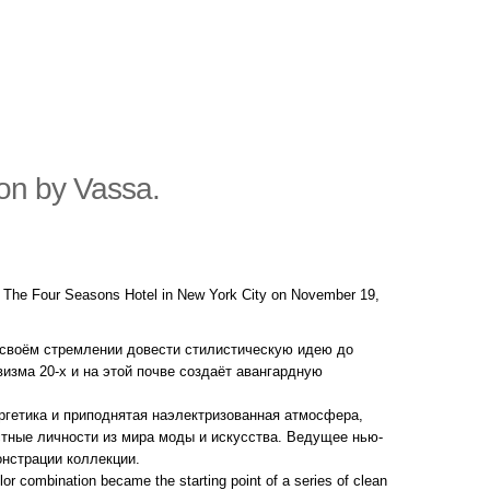
ion by Vassa.
at The Four Seasons Hotel in New York City on November 19,
В своём стремлении довести стилистическую идею до
изма 20-х и на этой почве создаёт авангардную
ергетика и приподнятая наэлектризованная атмосфера,
стные личности из мира моды и искусства. Ведущее нью-
онстрации коллекции.
or combination became the starting point of a series of clean