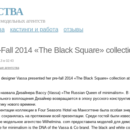
СТВА
 модельных агентств
ва
кастинги и работа
отзывы
-Fall 2014 «The Black Square» collect
13 в 02:43
ые агентства
 designer Vassa presented her pre-fall 2014 «The Black Square» collection 
 назвала Дизайнера Вассу (Vassa) «The Russian Queen of minimalism». 
льного воплощения Дизайнер возвращается в эпоху русского конструктив
тику нового времени.
зентации коллекции в Four Seasons Hotel на Манхэттене была особая эн
я сохранялась на протяжении всей презентации. Среди гостей были изве
ое модельное агентство Wilhelmina. com предоставила моделей для дем
e for minimalism is the DNA of the Vassa & Co brand. The black and white col