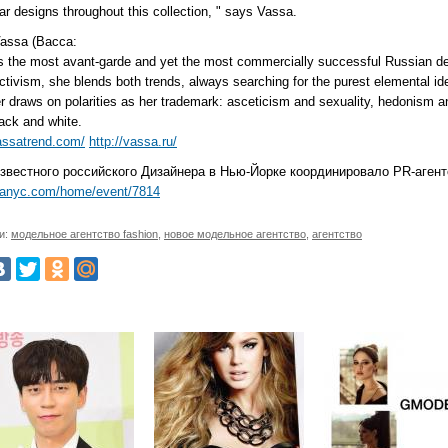
ar designs throughout this collection, " says Vassa.
assa (Васса:
s the most avant-garde and yet the most commercially successful Russian des
ctivism, she blends both trends, always searching for the purest elemental ide
r draws on polarities as her trademark: asceticism and sexuality, hedonism and
lack and white.
vassatrend.com/
http://vassa.ru/
известного российского Дизайнера в Нью-Йорке координировало PR-агент
bfanyc.com/home/event/7814
и:
модельное агентство fashion
,
новое модельное агентство
,
агентство