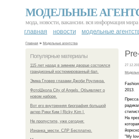
МОДЕЛЬНЫЕ АГЕНТ
мода, новости, вакансии. вся информация мира
главная
новости
модельные агентст
»
Главная
Модельные агентства
Pre
Популярные материалы
115 лет назад в зимнем дворце состоялся
27.12.20
грандиозный костюмированный бал.
Модельн
Эмма Гловер глазами Джоби Роулинза.
Fashion
2013.
ФотоШкола City of Angels. Объявляет о
новом наборе.
Пресса
радика
Вот его внутренняя биография большой
стилис
актер Рики Ким | Ricky Kim |.
На пре
Не пропустите, уже сегодня:
котора
йоркск
Изнанка_мести. СЛР Бесплатно.
"My lov