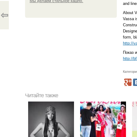
Мы делаем стильное кашпо.
and line
⇦
About V
Vassa i
Constru
Designe
form, b
http://
Показ 
http://
Категори
Читайте также