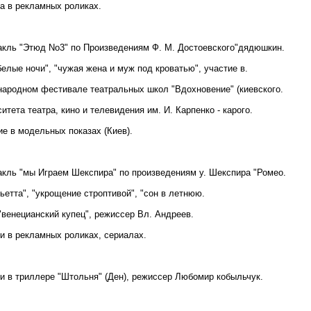
ка в рекламных роликах.
такль "Этюд No3" по Произведениям Ф. М. Достоевского"дядюшкин.
белые ночи", "чужая жена и муж под кроватью", участие в.
ародном фестивале театральных школ "Вдохновение" (киевского.
итета театра, кино и телевидения им. И. Карпенко - карого.
ие в модельных показах (Киев).
такль "мы Играем Шекспира" по произведениям у. Шекспира "Ромео.
етта", "укрощение строптивой", "сон в летнюю.
"венецианский купец", режиссер Вл. Андреев.
ки в рекламных роликах, сериалах.
ки в триллере "Штольня" (Ден), режиссер Любомир кобыльчук.