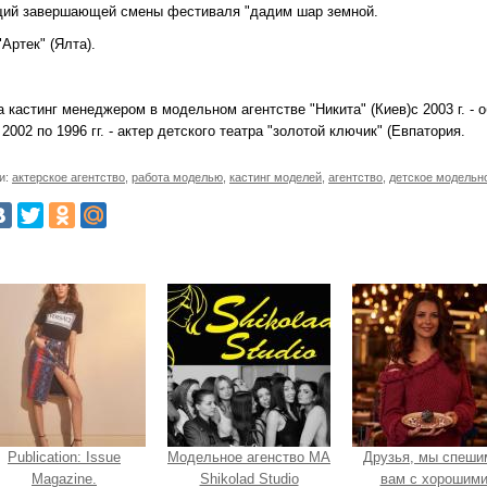
щий завершающей смены фестиваля "дадим шар земной.
Артек" (Ялта).
а кастинг менеджером в модельном агентстве "Никита" (Киев)с 2003 г. -
 2002 по 1996 гг. - актер детского театра "золотой ключик" (Евпатория.
и:
актерское агентство
,
работа моделью
,
кастинг моделей
,
агентство
,
детское модельн
Publication: Issue
Модельное агенство МА
Друзья, мы спеши
Magazine.
Shikolad Studio
вам с хорошим