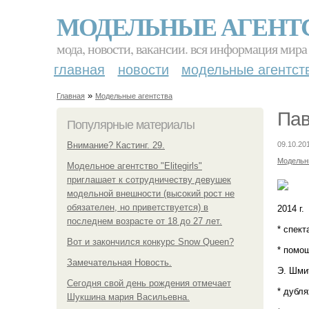
МОДЕЛЬНЫЕ АГЕНТ
мода, новости, вакансии. вся информация мира
главная
новости
модельные агентст
»
Главная
Модельные агентства
Пав
Популярные материалы
Внимание? Кастинг. 29.
09.10.20
Модельн
Модельное агентство "Elitegirls"
приглашает к сотрудничеству девушек
модельной внешности (высокий рост не
обязателен, но приветствуется) в
2014 г.
последнем возрасте от 18 до 27 лет.
* спект
Вот и закончился конкурс Snow Queen?
* помощ
Замечательная Новость.
Э. Шмит
Сегодня свой день рождения отмечает
* дубля
Шукшина мария Васильевна.