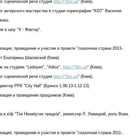
гог сценической речи студия
http://"film.ua
" (Киев).
ог актерского мастерства в студии хореографии "KDT" Василия.
енко.
ие в шоу "Х - Фактор".
изация, проведение и участие в проекте "сказочная страна 2013-.
От Екатерины Шаховской (Киев).
ж на студиях "Ledoyen", "Adioz",
http://"film.ua
" (Киев).
гог сценической речи студия
http://"film.ua
" (Киев).
иректор РРК "City Hall" (Брянск 1.06.13-1.12.13).
изация и проведение праздников (Киев).
а в к/ф "Тіні Незабутих предків", режиссер Л. Левицкий, роль Вова.
изация, проведение и участие в проекте "сказочная страна 2011-.