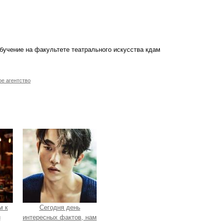
 обучение на факультете театрального искусства кдам
ое агентство
м к
Сегодня день
и
интересных фактов, нам