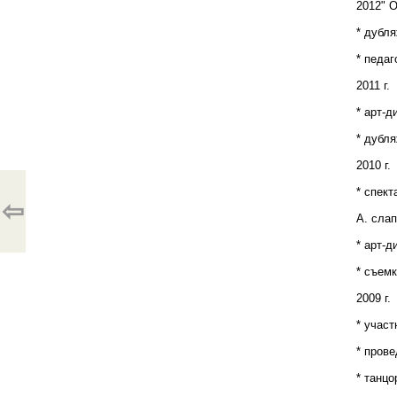
2012" 
* дубля
* педа
2011 г.
* арт-д
* дубля
2010 г.
* спек
⇦
А. слап
* арт-д
* съем
2009 г.
* участ
* прове
* танцо