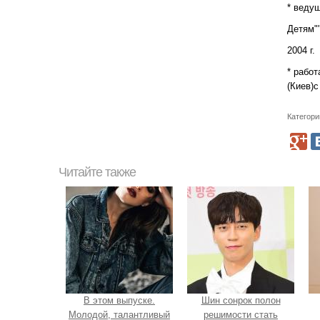
* веду
Детям""
2004 г.
* работ
(Киев)с
Категори
Читайте также
В этом выпуске.
Шин сонрок полон
Молодой, талантливый
решимости стать