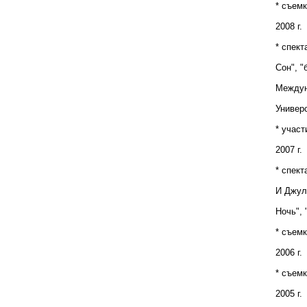
* съем
2008 г.
* спек
Сон", "
Междун
Универс
* участ
2007 г.
* спек
И Джуль
Ночь", 
* съем
2006 г.
* съем
2005 г.