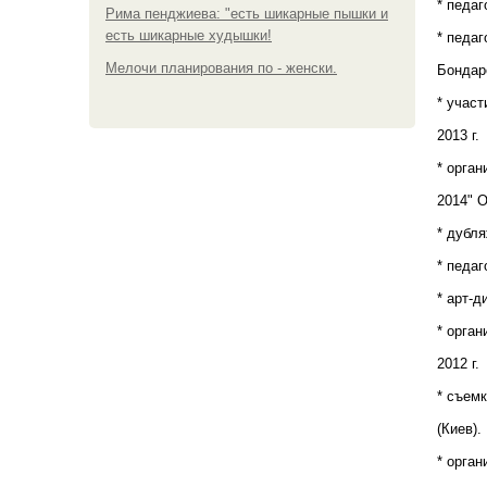
* педа
Рима пенджиева: "есть шикарные пышки и
есть шикарные худышки!
* педаг
Мелочи планирования по - женски.
Бондар
* участ
2013 г.
* орган
2014" 
* дубля
* педа
* арт-д
* орган
2012 г.
* съемк
(Киев).
* орган