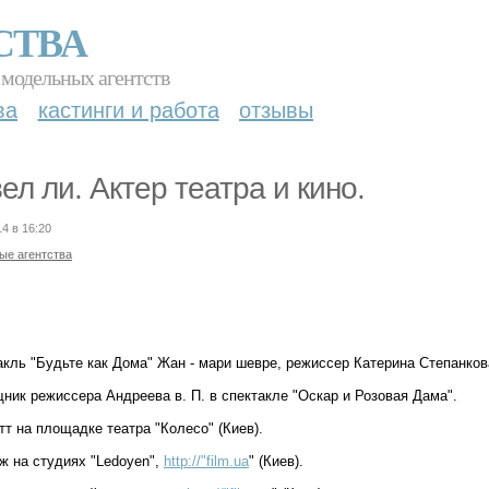
СТВА
 модельных агентств
ва
кастинги и работа
отзывы
ел ли. Актер театра и кино.
14 в 16:20
ые агентства
акль "Будьте как Дома" Жан - мари шевре, режиссер Катерина Степанкова
ник режиссера Андреева в. П. в спектакле "Оскар и Розовая Дама".
т на площадке театра "Колесо" (Киев).
ж на студиях "Ledoyen",
http://"film.ua
" (Киев).