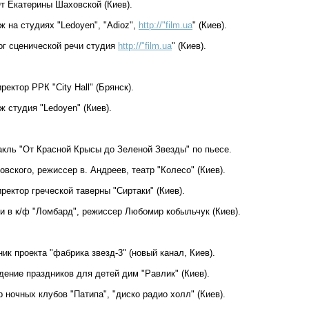
От Екатерины Шаховской (Киев).
ж на студиях "Ledoyen", "Adioz",
http://"film.ua
" (Киев).
гог сценической речи студия
http://"film.ua
" (Киев).
иректор РРК "City Hall" (Брянск).
ж студия "Ledoyen" (Киев).
такль "От Красной Крысы до Зеленой Звезды" по пьесе.
овского, режиссер в. Андреев, театр "Колесо" (Киев).
иректор греческой таверны "Сиртаки" (Киев).
ки в к/ф "Ломбард", режиссер Любомир кобыльчук (Киев).
ник проекта "фабрика звезд-3" (новый канал, Киев).
дение праздников для детей дим "Равлик" (Киев).
р ночных клубов "Патипа", "диско радио холл" (Киев).