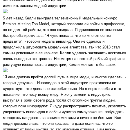
изменить законы модной индустрии.
5 лет назад Келли выиграла телевизионный модельный конкурс
Britain's Missing Top Model, который позволил ей войти в профессию,
но не дал той работы, что она ожидала. Подписавшая ее компания
быстро обанкротилась. "Я чувствовала, что ко мне относятся
предвзято", - говорит модель инвалид. Она не сдалась и
продолжила штурмовать модельные агентства, так что 2013 стал
самым успешным в ее карьере. Келли удалось заключить несколько
очень выгодных контрактов. Несмотря на плотный рабочий график и
растущую известность в индустрии, Келли мечтает о большем.
"Я еще должна пройти долгий путь в мире моды, и многое сделать, -
говорит девушка. - Инвалидов в этой индустрии практически не
существует, что довольно оскорбительно. Но я верю в себя и в то
послание, что несу всему миру. Я хочу изменить индустрию,
выступая в роли своего рода посла от огромной группы людей,
которых пока игнорируют. Я буду распространять позитив, укреплять
уверенность инвалидов в себе и чувство самоуважения, побуждать
молодежь следовать за своими мечтами и ничего не бояться. Все
люди должны знать, что они красивы, и даже если нас что-то
отличает от большинства, то это красивые отличия. Нам нужны