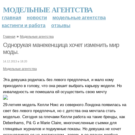
МОДЕЛЬНЫЕ АГЕНТСТВА
главная
новости
модельные агентства
кастинги и работа
отзывы
»
Главная
Модельные агентства
Однорукая манекенщица хочет изменить мир
моды.
14.12.2013 в 18:20
Модельные агентства
Эта девушка родилась без левого предплечья, и мало кому
приходило в голову, что она решит выбрать карьеру модели. Но
инвалидность не помешала ей осуществить свою мечту
29-летняя модель Келли Нокс из северного Лондона появилась на
свет без левого предплечья, но с детства она мечтала стать
моделью. Сегодня за плечами Келли работа на такие бренды, как
Debenhams, P& G и Marie Claire, многочисленные съемки для
глянцевых журналов и подиумные показы. Но девушка не хочет
останавливаться на достигнутом - теперь в ее планах вообще