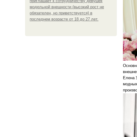
приглашает к сотрудничеству девушек
модельной внешности (высокий рост не
обязателен, но приветствуется) в
последнем возрасте от 18 до 27 лет.
Основн
внешне
Елена 
модных
произв