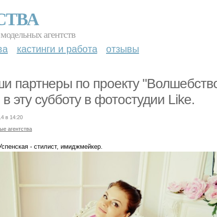
СТВА
 модельных агентств
ва
кастинги и работа
отзывы
и партнеры по проекту "Волшебство
 в эту субботу в фотостудии Like.
14 в 14:20
ые агентства
Успенская - стилист, имиджмейкер.