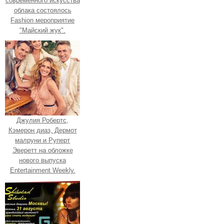
современного искусства
облака состоялось
Fashion мероприятие
"Майский жук".
Джулия Робертс,
Кэмерон диаз, Дермот
малруни и Руперт
Эверетт на обложке
нового выпуска
Entertainment Weekly.