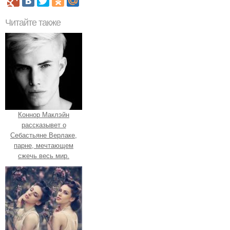
Читайте также
Коннор Маклэйн
рассказывет о
Себастьяне Верлаке,
парне, мечтающем
сжечь весь мир.