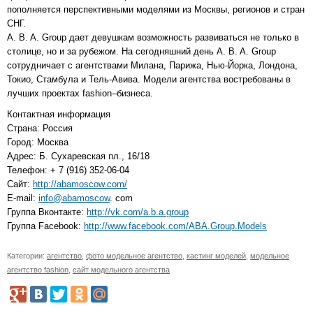
пополняется перспективными моделями из Москвы, регионов и стран
СНГ.
A. B. A. Group дает девушкам возможность развиваться не только в
столице, но и за рубежом. На сегодняшний день A. B. A. Group
сотрудничает с агентствами Милана, Парижа, Нью-Йорка, Лондона,
Токио, Стамбула и Тель-Авива. Модели агентства востребованы в
лучших проектах fashion–бизнеса.
Контактная информация
Страна: Россия
Город: Москва
Адрес: Б. Сухаревская пл., 16/18
Телефон: + 7 (916) 352-06-04
Сайт:
http://abamoscow.com/
E-mail:
info@abamoscow
. com
Группа Вконтакте:
http://vk.com/a.b.a.group
Группа Facebook:
http://www.facebook.com/ABA.Group.Models
Категории:
агентство
,
фото модельное агентство
,
кастинг моделей
,
модельное
агентство fashion
,
сайт модельного агентства