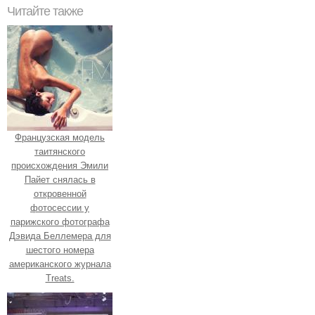
Читайте также
Французская модель
таитянского
происхождения Эмили
Пайет снялась в
откровенной
фотосессии у
парижского фотографа
Дэвида Беллемера для
шестого номера
американского журнала
Treats.