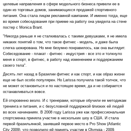
целевые направления в сфере модельного бизнеса привели ее в
один из торговых домов, занимающихся продажей спортивного
питания. Она стала лицом рекламной кампании. И именно тогда, еще
во время собеседования при приеме на работу она увидела на стене
постер с Monica Brant.
"Никогда раньше я не сталкивалась с такими девушками, я не имела
никаких понятий о том, что такое фитнес - модель, и даже была
слегка шокирована. Но мне безумно понравилось, как она выглядит.
Собеседование - плакат - фитнес - индустрия - все это и толкнуло
меня в спорт, в фитнес, в работу над изменением и поддержанием
своего тела".
Десять лет назад в Бразилии фитнес и как спорт, и как образ жизни
еще не был особо популярен. Но Larissa получила такой толчок, что
не может остановиться и по настоящее время, да и не собирается
останавливаться вовсе.
Ей откровенно везло. И с тренерами, которые обучили ее методикам
тренинга и питания, и с безусловной поддержкой близких ей людей
во всех начинаниях. В 2008 году Larissa уже как профессиональная
спортсменка приняла участие в нескольких шоу в США. И стала
первой бразильянкой, занявшей первое место в Pro Show (Atlantic
City 2009), что позволило ей принять участие в Olympia - 2009.