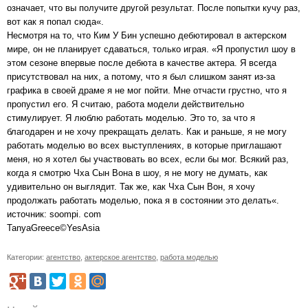
означает, что вы получите другой результат. После попытки кучу раз,
вот как я попал сюда«.
Несмотря на то, что Ким У Бин успешно дебютировал в актерском
мире, он не планирует сдаваться, только играя. «Я пропустил шоу в
этом сезоне впервые после дебюта в качестве актера. Я всегда
присутствовал на них, а потому, что я был слишком занят из-за
графика в своей драме я не мог пойти. Мне отчасти грустно, что я
пропустил его. Я считаю, работа модели действительно
стимулирует. Я люблю работать моделью. Это то, за что я
благодарен и не хочу прекращать делать. Как и раньше, я не могу
работать моделью во всех выступлениях, в которые приглашают
меня, но я хотел бы участвовать во всех, если бы мог. Всякий раз,
когда я смотрю Чха Сын Вона в шоу, я не могу не думать, как
удивительно он выглядит. Так же, как Чха Сын Вон, я хочу
продолжать работать моделью, пока я в состоянии это делать«.
источник: soompi. com
TanyaGreece©YesAsia
Категории:
агентство
,
актерское агентство
,
работа моделью