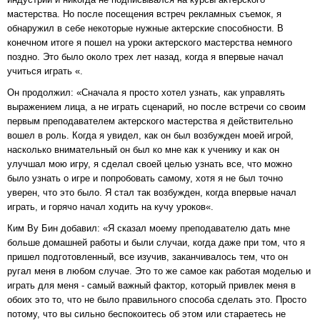
мастерства. Но после посещения встреч рекламных съемок, я
обнаружил в себе некоторые нужные актерские способности. В
конечном итоге я пошел на уроки актерского мастерства немного
поздно. Это было около трех лет назад, когда я впервые начал
учиться играть «.
Он продолжил: «Сначала я просто хотел узнать, как управлять
выражением лица, а не играть сценарий, но после встречи со своим
первым преподавателем актерского мастерства я действительно
вошел в роль. Когда я увидел, как он был возбужден моей игрой,
насколько внимательный он был ко мне как к ученику и как он
улучшал мою игру, я сделал своей целью узнать все, что можно
было узнать о игре и попробовать самому, хотя я не был точно
уверен, что это было. Я стал так возбужден, когда впервые начал
играть, и горячо начал ходить на кучу уроков«.
Ким Ву Бин добавил: «Я сказал моему преподавателю дать мне
больше домашней работы и были случаи, когда даже при том, что я
пришел подготовленный, все изучив, заканчивалось тем, что он
ругал меня в любом случае. Это то же самое как работая моделью и
играть для меня - самый важный фактор, который привлек меня в
обоих это то, что не было правильного способа сделать это. Просто
потому, что вы сильно беспокоитесь об этом или стараетесь не