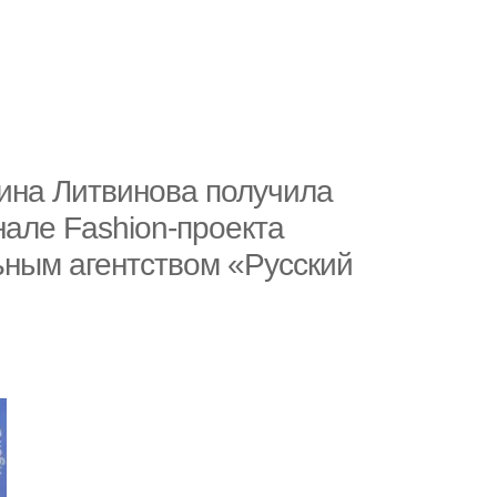
ина Литвинова получила
нале Fashion-проекта
ьным агентством «Русский