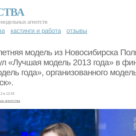
СТВА
 модельных агентств
ва
кастинги и работа
отзывы
летняя модель из Новосибирска Пол
ул «Лучшая модель 2013 года» в фи
дель года», организованного модел
ск».
13 в 12:43
ые агентства