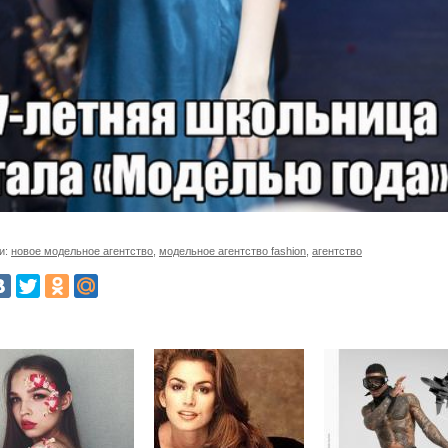
и:
новое модельное агентство
,
модельное агентство fashion
,
агентство