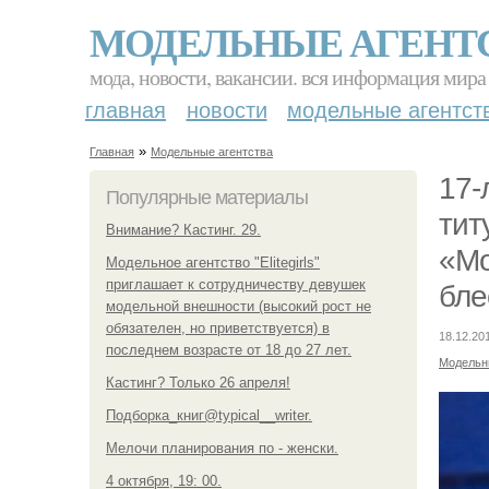
МОДЕЛЬНЫЕ АГЕНТ
мода, новости, вакансии. вся информация мира
главная
новости
модельные агентст
»
Главная
Модельные агентства
17-
Популярные материалы
тит
Внимание? Кастинг. 29.
«Мо
Модельное агентство "Elitegirls"
приглашает к сотрудничеству девушек
бле
модельной внешности (высокий рост не
обязателен, но приветствуется) в
18.12.20
последнем возрасте от 18 до 27 лет.
Модельн
Кастинг? Только 26 апреля!
Подборка_книг@typical__writer.
Мелочи планирования по - женски.
4 октября, 19: 00.