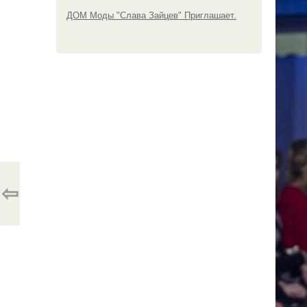
ДОМ Моды "Слава Зайцев" Приглашает.
⇦