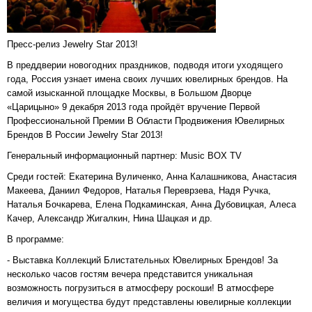
Пресс-релиз Jewelry Star 2013!
В преддверии новогодних праздников, подводя итоги уходящего
года, Россия узнает имена своих лучших ювелирных брендов. На
самой изысканной площадке Москвы, в Большом Дворце
«Царицыно» 9 декабря 2013 года пройдёт вручение Первой
Профессиональной Премии В Области Продвижения Ювелирных
Брендов В России Jewelry Star 2013!
Генеральный информационный партнер: Music BOX TV
Среди гостей: Екатерина Вуличенко, Анна Калашникова, Анастасия
Макеева, Даниил Федоров, Наталья Переврзева, Надя Ручка,
Наталья Бочкарева, Елена Подкаминская, Анна Дубовицкая, Алеса
Качер, Александр Жигалкин, Нина Шацкая и др.
В программе:
- Выставка Коллекций Блистательных Ювелирных Брендов! За
несколько часов гостям вечера представится уникальная
возможность погрузиться в атмосферу роскоши! В атмосфере
величия и могущества будут представлены ювелирные коллекции