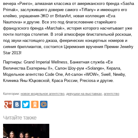
вечера «Ринго», алмазная классика от американского бренда «Sasha
Primak», заслужившего доверие самого «Tiffany» и имеющего его
клеймо, украшения-ЭКО от BritanArt, новая коллекция «Eva
Naumova» и другие. Все это под благословение старейшего
французского бренда «Marchak», история которого насчитывает уже
почти полтора столетия. В этой атмосфере блистательной роскоши,
под звуки настоящего джаза, феерических концертных номеров и
сияния бриллиантов, состоится Церемония вручения Премии Jewelry
Star 2013!
Партнеры: Grand Imperial Wellness, Банкетная служба «Ее
Величества Екатерины II», Салон Шоу-рум «Solange», Керала,
Модельное агентство Code One, Art-салон «WOW», Swell, Newby,
Клиника Яны Юцковской, Краса России, Preciosa и другие.
Категории:
новое модельное агентство
,
девушки на выставках
,
агентство
Читайте также