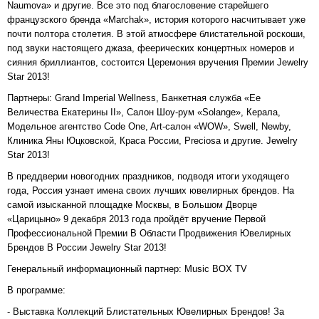
Naumova» и другие. Все это под благословение старейшего
французского бренда «Marchak», история которого насчитывает уже
почти полтора столетия. В этой атмосфере блистательной роскоши,
под звуки настоящего джаза, феерических концертных номеров и
сияния бриллиантов, состоится Церемония вручения Премии Jewelry
Star 2013!
Партнеры: Grand Imperial Wellness, Банкетная служба «Ее
Величества Екатерины II», Салон Шоу-рум «Solange», Керала,
Модельное агентство Code One, Art-салон «WOW», Swell, Newby,
Клиника Яны Юцковской, Краса России, Preciosa и другие. Jewelry
Star 2013!
В преддверии новогодних праздников, подводя итоги уходящего
года, Россия узнает имена своих лучших ювелирных брендов. На
самой изысканной площадке Москвы, в Большом Дворце
«Царицыно» 9 декабря 2013 года пройдёт вручение Первой
Профессиональной Премии В Области Продвижения Ювелирных
Брендов В России Jewelry Star 2013!
Генеральный информационный партнер: Music BOX TV
В программе:
- Выставка Коллекций Блистательных Ювелирных Брендов! За