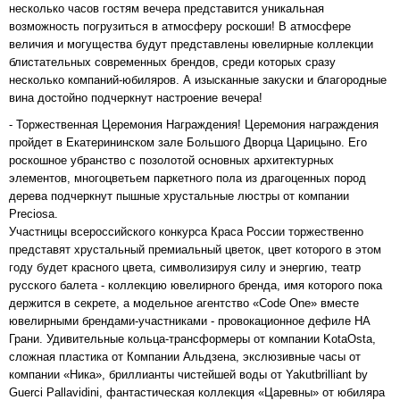
несколько часов гостям вечера представится уникальная
возможность погрузиться в атмосферу роскоши! В атмосфере
величия и могущества будут представлены ювелирные коллекции
блистательных современных брендов, среди которых сразу
несколько компаний-юбиляров. А изысканные закуски и благородные
вина достойно подчеркнут настроение вечера!
- Торжественная Церемония Награждения! Церемония награждения
пройдет в Екатерининском зале Большого Дворца Царицыно. Его
роскошное убранство с позолотой основных архитектурных
элементов, многоцветьем паркетного пола из драгоценных пород
дерева подчеркнут пышные хрустальные люстры от компании
Preciosa.
Участницы всероссийского конкурса Краса России торжественно
представят хрустальный премиальный цветок, цвет которого в этом
году будет красного цвета, символизируя силу и энергию, театр
русского балета - коллекцию ювелирного бренда, имя которого пока
держится в секрете, а модельное агентство «Code One» вместе
ювелирными брендами-участниками - провокационное дефиле НА
Грани. Удивительные кольца-трансформеры от компании KotaOsta,
сложная пластика от Компании Альдзена, экслюзивные часы от
компании «Ника», бриллианты чистейшей воды от Yakutbrilliant by
Guerci Pallavidini, фантастическая коллекция «Царевны» от юбиляра