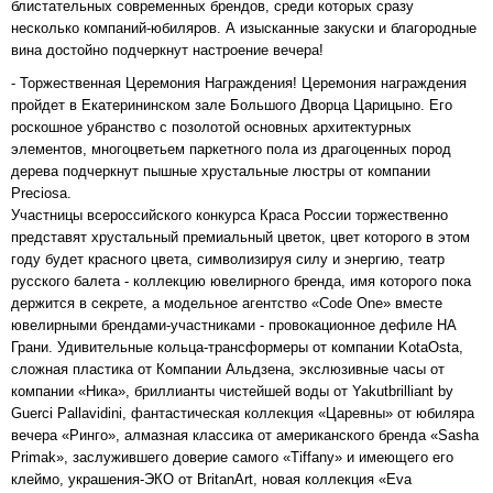
блистательных современных брендов, среди которых сразу
несколько компаний-юбиляров. А изысканные закуски и благородные
вина достойно подчеркнут настроение вечера!
- Торжественная Церемония Награждения! Церемония награждения
пройдет в Екатерининском зале Большого Дворца Царицыно. Его
роскошное убранство с позолотой основных архитектурных
элементов, многоцветьем паркетного пола из драгоценных пород
дерева подчеркнут пышные хрустальные люстры от компании
Preciosa.
Участницы всероссийского конкурса Краса России торжественно
представят хрустальный премиальный цветок, цвет которого в этом
году будет красного цвета, символизируя силу и энергию, театр
русского балета - коллекцию ювелирного бренда, имя которого пока
держится в секрете, а модельное агентство «Code One» вместе
ювелирными брендами-участниками - провокационное дефиле НА
Грани. Удивительные кольца-трансформеры от компании KotaOsta,
сложная пластика от Компании Альдзена, экслюзивные часы от
компании «Ника», бриллианты чистейшей воды от Yakutbrilliant by
Guerci Pallavidini, фантастическая коллекция «Царевны» от юбиляра
вечера «Ринго», алмазная классика от американского бренда «Sasha
Primak», заслужившего доверие самого «Tiffany» и имеющего его
клеймо, украшения-ЭКО от BritanArt, новая коллекция «Eva