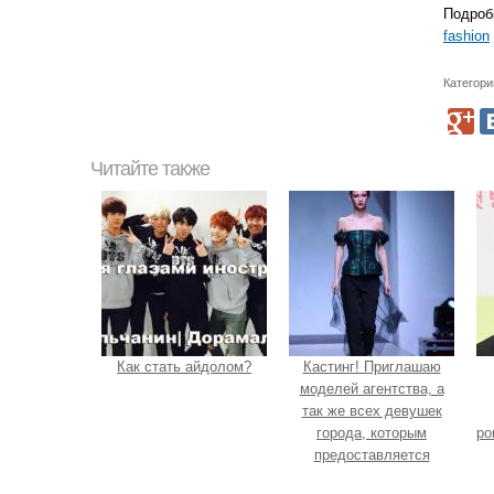
Подроб
fashion
Категори
Читайте также
Как стать айдолом?
Кастинг! Приглашаю
моделей агентства, а
так же всех девушек
города, которым
ро
предоставляется
возможность получить