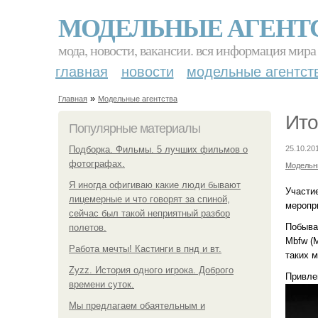
МОДЕЛЬНЫЕ АГЕНТ
мода, новости, вакансии. вся информация мира
главная
новости
модельные агентст
»
Главная
Модельные агентства
Ито
Популярные материалы
Подборка. Фильмы. 5 лучших фильмов о
25.10.20
фотографах.
Модельн
Я иногда офигиваю какие люди бывают
Участие
лицемерные и что говорят за спиной,
меропр
сейчас был такой неприятный разбор
Побыва
полетов.
Mbfw (M
Работа мечты! Кастинги в пнд и вт.
таких 
Zyzz. История одного игрока. Доброго
Привлек
времени суток.
Мы предлагаем обаятельным и