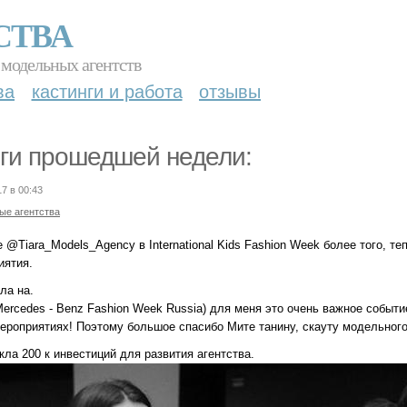
СТВА
 модельных агентств
ва
кастинги и работа
отзывы
ги прошедшей недели:
17 в 00:43
ые агентства
 @Tiara_Models_Agency в International Kids Fashion Week более того, т
иятия.
ла на.
ercedes - Benz Fashion Week Russia) для меня это очень важное событие
мероприятиях! Поэтому большое спасибо Мите танину, скауту модельного
ла 200 к инвестиций для развития агентства.