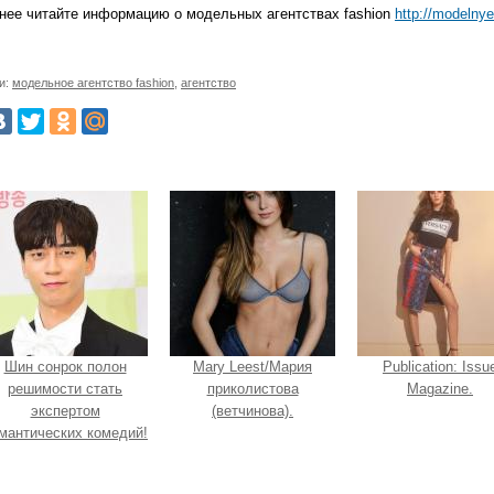
нее читайте информацию о модельных агентствах fashion
http://modelny
и:
модельное агентство fashion
,
агентство
Шин сонрок полон
Mary Leest/Мария
Publication: Issu
решимости стать
приколистова
Magazine.
экспертом
(ветчинова).
мантических комедий!