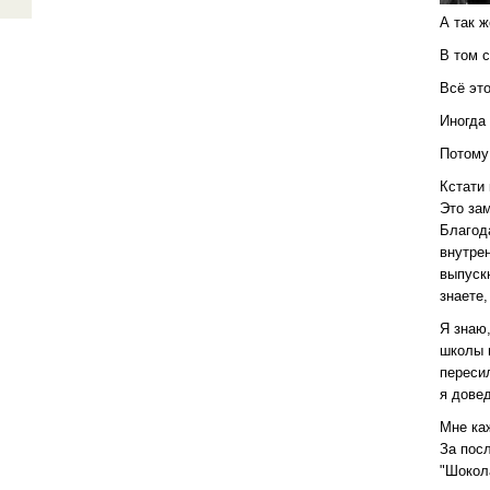
А так 
В том 
Всё это
Иногда 
Потому
Кстати 
Это за
Благод
внутре
выпускн
знаете,
Я знаю,
школы 
переси
я довед
Мне каж
За посл
"Шокол