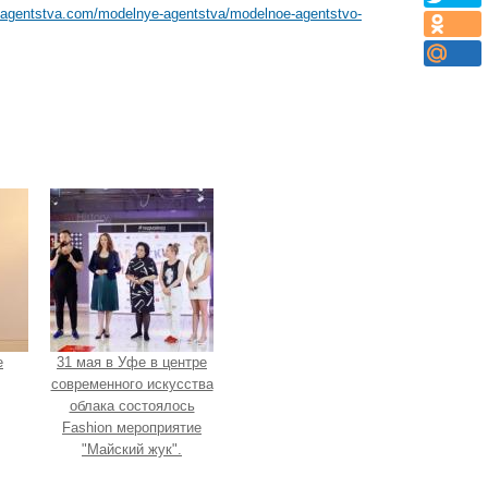
eagentstva.com/modelnye-agentstva/modelnoe-agentstvo-
e
31 мая в Уфе в центре
современного искусства
облака состоялось
Fashion мероприятие
"Майский жук".