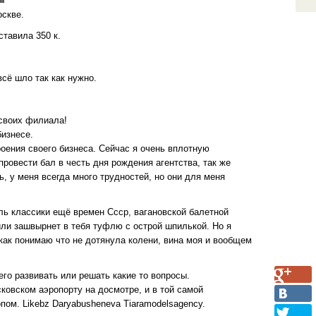
оскве.
ставила 350 к.
всё шло так как нужно.
 своих филиала!
изнесе.
оения своего бизнеса. Сейчас я очень вплотную
овести бал в честь дня рождения агентства, так же
ь, у меня всегда много трудностей, но они для меня
ель классики ещё времен Ссср, вагановской балетной
или зашвырнет в тебя туфлю с острой шпилькой. Но я
 как понимаю что не дотянула колени, вина моя и вообщем
его развивать или решать какие то вопросы.
сковском аэропорту на досмотре, и в той самой
пом. Likebz Daryabusheneva Tiaramodelsagency.