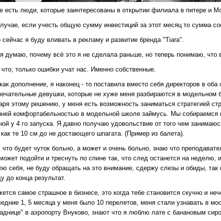
же есть люди, которые заинтересованы в открытии филиала в питере и М
случае, если учесть общую сумму инвестиций за этот месяц то сумма со
 сейчас я буду вливать в рекламу и развитие бренда "Tiara".
я думаю, почему всё это я не сделала раньше, но теперь понимаю, что 
 что, только ошибки учат нас. Именно собственные.
как дополнение, я наконец - то поставила вместо себя директоров в оба
мечательные девушки, которые не хуже меня разбираются в модельном б
аря этому решению, у меня есть возможность заниматься стратегией стр
нней комфортабельностью в модельной школе займусь. Мы собираемся пр
ой у 4 го запуска. Я давно получаю удовольствие от того чем занимаюс
 как те 10 см до не достающего шпагата. (Пример из балета).
 что будет чуток больно, а может и очень больно, знаю что преподават
может подойти и треснуть по спине так, что след останется на неделю, 
лю себя, не буду обращать на это внимание, сдержу слезы и обиды, так
у до конца результат.
ется самое страшное в бизнесе, это когда тебе становится скучно и неч
едние 1, 5 месяца у меня было 10 перелетов, меня стали узнавать в мо
аднице" в аэропорту Внуково, знают что я люблю лате с банановым сиро