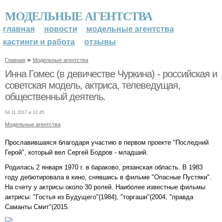
МОДЕЛЬНЫЕ АГЕНТСТВА
главная
новости
модельные агентства
кастинги и работа
отзывы
»
Главная
Модельные агентства
Инна Гомес (в девичестве Чуркина) - российская и
советская модель, актриса, телеведущая,
общественный деятель.
04.11.2017 в 12:45
Модельные агентства
Прославившаяся благодаря участию в первом проекте "Последний
Герой", который вел Сергей Бодров - младший.
Родилась 2 января 1970 г. в бараково, рязанская область. В 1983
году дебютировала в кино, снявшись в фильме "Опасные Пустяки".
На счету у актрисы около 30 ролей. Наиболее известные фильмы
актрисы: "Гостья из Будущего"(1984), "торгаши"(2004, "правда
Саманты Смит"(2015.