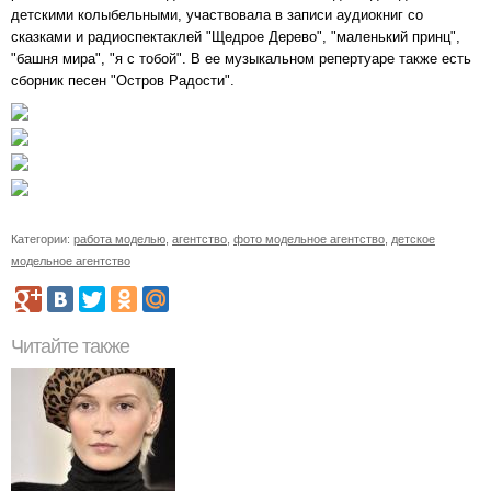
детскими колыбельными, участвовала в записи аудиокниг со
сказками и радиоспектаклей "Щедрое Дерево", "маленький принц",
"башня мира", "я с тобой". В ее музыкальном репертуаре также есть
сборник песен "Остров Радости".
Категории:
работа моделью
,
агентство
,
фото модельное агентство
,
детское
модельное агентство
Читайте также