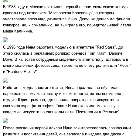
В 1988 году в Москве состоялся первый в советском союзе конкурс
красоты под названием "Московская Красавица", в котором
участвовала восемнадцатилетняя Инна. Девушка дошла до финала
конкурса, но, к сожалению, не выиграла его, победительницей стала
маша Калинина.
С 1996 года Инна работала моделью в агентстве "Red Stars", до
этого снялась в рекламных роликах брендов Tom Klaim, Danone,
Dove. В качестве сотрудницы модельного агентства участвовала в
многочисленных фотосессиях, также на ее счету ролики для "Pepsi"
и "Pantene Pro - V".
Работая в модельном агентстве, Инна параллельно обучалась
парикмахерскому мастерству и косметологии, затем поступила в
студию Юрия грымова, где освоила операторское искусство и
окончила курс фотографии. Также Инна окончила московскую
академию искусств по специальности "Психология в Рекламе".
После рождения первой дочери Инна заинтересовалась проблемами
развития и воспитания детей, она записала и издала два диска с