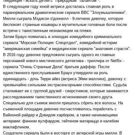
тенденция - искать детей с "Природным" талантом *.
В следующем году юной актрисе досталась главная роль в
паранормальном драматическом сериале BBC "Злоумышленники".
Милли сыграла Мэдисон о'доннелл - 9-летнюю девочку, которую
беспокоят странные кошмары и мучительные головные боли после
встречи с таинственным незнакомцем на пляже.
Затем Браун появилась в эпизодах комедийного криминального
сериала "Морская Полиция: Спецотдел", комедийной истории
"американская семейка" и медицинском сериале "анатомия страсти".
В 2016 году девочке предложили сыграть одного из главных
персонажей нового мистического детектива - триллера от Netflix -
сериала "Очень Странные Дела" братьев даффер. После
единственного прослушивания Браун утвердили на роль
одиннадцать - дочь Терри айвз (актриса Эйми маллинз), девочку с
чрезвычайно сильными экстрасенсорными способностями. Судьба
сталкивает ее с группой друзей - сверстников, которые занимаются
расследованием таинственного исчезновения своего друга.
Специально для съемок милли пришлось сбрить все волосы. На
съемочной площадке девочке посчастливилось поработать с
Вайноной райдер и Дэвидом харбором, а также начинающими
актерами: финном вулфардом, гейтеном матараццо и калебом
маклафлином.
Создатели сериала были в восторге от актерской игры милли. В