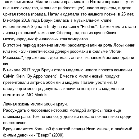
так и критиками. Милли начали сравнивать с Натали портман - тут и
внешнее сходство, и раннее (и блестящее) начало карьеры, и даже
бритая голова (правда, Натали сделала это намного позже, в 25 лет.
В ноябре 2016 года Браун снялась в музыкальном клипе
исполнителей Sigma и Birdy на их сингл "Findme". Также милли стала
лицом рекламной кампании Citigroup, одного из крупнейших
международных финансовых конгломератов.
В этот же период времени милли рассматривали на роль Лоры кинни
или икс - 23 - генетической дочери росомахи в фильме "Логан:
Росомаха", однако роль досталась англо - испанской актрисе дафни
кин.
В начале 2017 года Браун стала моделью нового проекта компании
Calvin Klein "By Appointment". Вместе с милли новый продукт
презентовали актриса эбби ли и модель Натали уэстлинг. В
следующем месяце девушка заключила контракт с модельным
агентством IMG Models.
Личная жизнь милли бобби браун.
Рассуждать о любовных историях молодой актрисы пока еще
слишком рано. Тем не менее, у девочки немало поклонников среди
сверстников.
Браун является большой фанаткой певицы Ники минаж, а любимый
фильм девочки - "Вверх" (2009).