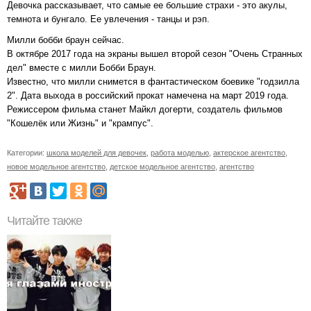
Девочка рассказывает, что самые ее большие страхи - это акулы,
темнота и бунгало. Ее увлечения - танцы и рэп.
Милли бобби браун сейчас.
В октябре 2017 года на экраны вышел второй сезон "Очень Странных
дел" вместе с милли Бобби Браун.
Известно, что милли снимется в фантастическом боевике "годзилла
2". Дата выхода в российский прокат намечена на март 2019 года.
Режиссером фильма станет Майкл догерти, создатель фильмов
"Кошелёк или Жизнь" и "крампус".
Категории:
школа моделей для девочек
,
работа моделью
,
актерское агентство
,
новое модельное агентство
,
детское модельное агентство
,
агентство
Читайте также