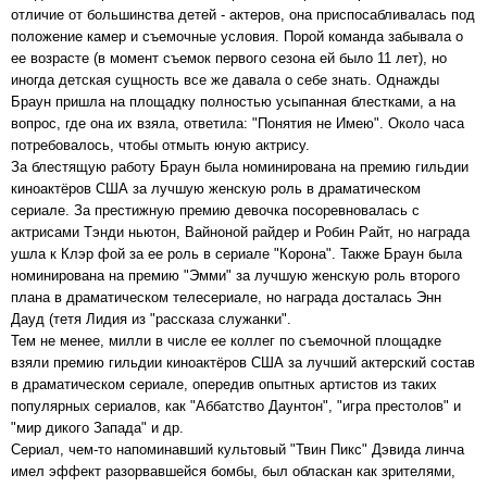
отличие от большинства детей - актеров, она приспосабливалась под
положение камер и съемочные условия. Порой команда забывала о
ее возрасте (в момент съемок первого сезона ей было 11 лет), но
иногда детская сущность все же давала о себе знать. Однажды
Браун пришла на площадку полностью усыпанная блестками, а на
вопрос, где она их взяла, ответила: "Понятия не Имею". Около часа
потребовалось, чтобы отмыть юную актрису.
За блестящую работу Браун была номинирована на премию гильдии
киноактёров США за лучшую женскую роль в драматическом
сериале. За престижную премию девочка посоревновалась с
актрисами Тэнди ньютон, Вайноной райдер и Робин Райт, но награда
ушла к Клэр фой за ее роль в сериале "Корона". Также Браун была
номинирована на премию "Эмми" за лучшую женскую роль второго
плана в драматическом телесериале, но награда досталась Энн
Дауд (тетя Лидия из "рассказа служанки".
Тем не менее, милли в числе ее коллег по съемочной площадке
взяли премию гильдии киноактёров США за лучший актерский состав
в драматическом сериале, опередив опытных артистов из таких
популярных сериалов, как "Аббатство Даунтон", "игра престолов" и
"мир дикого Запада" и др.
Сериал, чем-то напоминавший культовый "Твин Пикс" Дэвида линча
имел эффект разорвавшейся бомбы, был обласкан как зрителями,