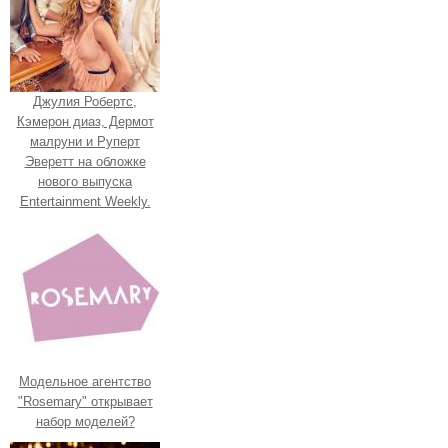
Джулия Робертс,
Кэмерон диаз, Дермот
малруни и Руперт
Эверетт на обложке
нового выпуска
Entertainment Weekly.
Модельное агентство
"Rosemary" открывает
набор моделей?