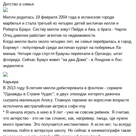
Детство и семья.
Милли родилась 19 февраля 2004 года в испанском городе
марбелья и стала третьей из четырех детей англичан келли и
Роберта Браун. Сестер милли зовут Пейдж и Ава, а брата - Чарли.
Отец девочки работает агентом по недвижимости.
Когда милли было около четырех лет, ее семья перебралась в город
Борнмут - популярный среди англичан курорт на побережье Ла-
манша. Четыре года спустя Брауны переехали в Орландо, штат
флорида. Сейчас Браун живет "на два Дома" - в Лондоне и Лос-
анджелесе.
Карьера.
В 2013 году 9-летняя милли дебютировала в фэнтези - сериале
"Однажды в Стране Чудес", в двух эпизодах которого девочка
сыграла маленькую Алису. Главную героиню во взрослом возрасте
исполнила австралийская актриса софи лоу.
* Я начала играть в кино в 9 лет - уже не совсем ребенок. Я считаю,
что актерство - это не так сложно, как, например, танцы, где нужно
много практики. Это получается инстинктивно. А если нет, ты всегда
можешь пойти в актерскую школу. Но сейчас в кинематографе такая