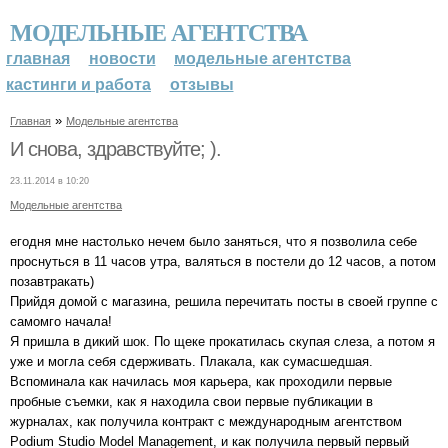
МОДЕЛЬНЫЕ АГЕНТСТВА
главная
новости
модельные агентства
кастинги и работа
отзывы
»
Главная
Модельные агентства
И снова, здравствуйте; ).
23.11.2014 в 10:20
Модельные агентства
егодня мне настолько нечем было заняться, что я позволила себе
проснуться в 11 часов утра, валяться в постели до 12 часов, а потом
позавтракать)
Прийдя домой с магазина, решила перечитать посты в своей группе с
самомго начала!
Я пришла в дикий шок. По щеке прокатилась скупая слеза, а потом я
уже и могла себя сдерживать. Плакала, как сумасшедшая.
Вспоминала как начилась моя карьера, как проходили первые
пробные съемки, как я находила свои первые публикации в
журналах, как получила контракт с международным агентством
Podium Studio Model Management, и как получила первый первый