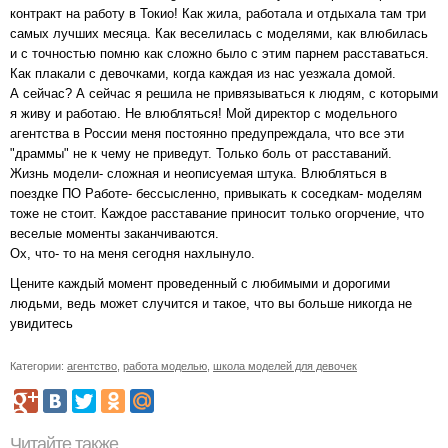
контракт на работу в Токио! Как жила, работала и отдыхала там три
самых лучших месяца. Как веселилась с моделями, как влюбилась
и с точностью помню как сложно было с этим парнем расставаться.
Как плакали с девочками, когда каждая из нас уезжала домой.
А сейчас? А сейчас я решила не привязываться к людям, с которыми
я живу и работаю. Не влюбляться! Мой директор с модельного
агентства в России меня постоянно предупреждала, что все эти
"драммы" не к чему не приведут. Только боль от расставаний.
Жизнь модели- сложная и неописуемая штука. Влюбляться в
поездке ПО Работе- бессысленно, привыкать к соседкам- моделям
тоже не стоит. Каждое расставание приносит только огорчение, что
веселые моменты заканчиваются.
Ох, что- то на меня сегодня нахлынуло.
Цените каждый момент проведенный с любимыми и дорогими
людьми, ведь может случится и такое, что вы больше никогда не
увидитесь
Категории:
агентство
,
работа моделью
,
школа моделей для девочек
Читайте также