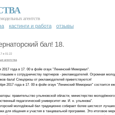
СТВА
 модельных агентств
ва
кастинги и работа
отзывы
ернаторский бал! 18.
17 в 01:22
ые агентства
 2017 года в 17. 00 в фойе огаук "Ленинский Мемориал".
глашаем к сотрудничеству партнеров - рекламодателей. Огромная моло
иков бала! Спецпризы от рекламодателей приветствуются!
абря 2017 года в 17. 00 в фойе огаук "Ленинский Мемориал" состоится 
заторы: правительство ульяновской области, министерство молодёжного 
ственный педагогический университет им. И. н. ульянова".
аторский молодёжный бал традиционно собирает более шестисот лучших
жи для общения и участия в танцевальной программе. Это итоговое мер