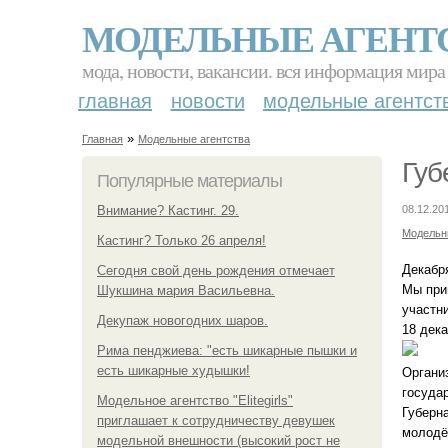
МОДЕЛЬНЫЕ АГЕНТ
мода, новости, вакансии. вся информация мира
главная
новости
модельные агентст
»
Главная
Модельные агентства
Губ
Популярные материалы
Внимание? Кастинг. 29.
08.12.20
Модельн
Кастинг? Только 26 апреля!
Декабря
Сегодня свой день рождения отмечает
Мы при
Шукшина мария Васильевна.
участн
Декупаж новогодних шаров.
18 дек
Рима пенджиева: "есть шикарные пышки и
есть шикарные худышки!
Органи
государ
Модельное агентство "Elitegirls"
Губерн
приглашает к сотрудничеству девушек
молодё
модельной внешности (высокий рост не