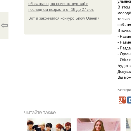
ульяно
обязателен, но приветствуется) в
В этом
последнем возрасте от 18 до 27 лет.
молодёж
Вот и закончился конкурс Snow Queen?
только
⇦
событи
В каче
- Разм
- Разме
- Разда
- Орган
- Объя
Будет 
Девушки
Вы мож
Категори
Читайте также