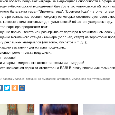
вской области получают награды за выдающиеся способности в сфере мо
 году губернаторский молодёжный бал 75-летию ульяновской области по
ного бала взята тема - "Времена Года". "Времена Года" - это не только
 четыре разных настроения, каждому из которых соответствует своя эмо
я, которые стали знаковыми для ульяновской области в уходящем году.
стве партнера предлагаем вам:
ещение промо - текста или розыгрыша от партнёра в официальном сообще
щение мобильного стенда - баннера (ролл -ап, стерх) на территории про
чу рекламных материалов (листовок, буклетов и т. д. );.
изацию выставки - дегустации продукции;.
вление промо - текста ведущими;.
интересно!
 и парни - модельного агентства терминал - моделс!
ете записаться парно от агентства на БАЛ! В личку пишем имя фамилию
и:
работа моделью
,
девушки на выставках
,
агентство
,
модельное агентство моделс