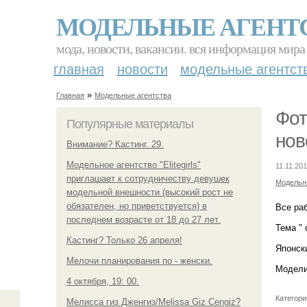
МОДЕЛЬНЫЕ АГЕНТ
мода, новости, вакансии. вся информация мира
главная
новости
модельные агентст
»
Главная
Модельные агентства
Фот
Популярные материалы
нов
Внимание? Кастинг. 29.
Модельное агентство "Elitegirls"
11.11.201
приглашает к сотрудничеству девушек
Модельн
модельной внешности (высокий рост не
обязателен, но приветствуется) в
Все ра
последнем возрасте от 18 до 27 лет.
Тема "
Кастинг? Только 26 апреля!
Японск
Мелочи планирования по - женски.
Модели
4 октября, 19: 00.
Категори
Мелисса гиз Дженгиз/Melissa Giz Cengiz?