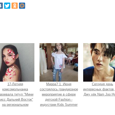
17-Летняя
Мирра? 1. Июня
Сегодня день
комсомольчанка
состоялось грандиозное
интересных фактов,
авоевала титул "Мини
мероприятие в сфере
Джу хёк Nam Joo H
исс Дальний Восток"
детской Fashion -
на региональном
индустрии Kids Summer
конкурсе красоты.
Show?