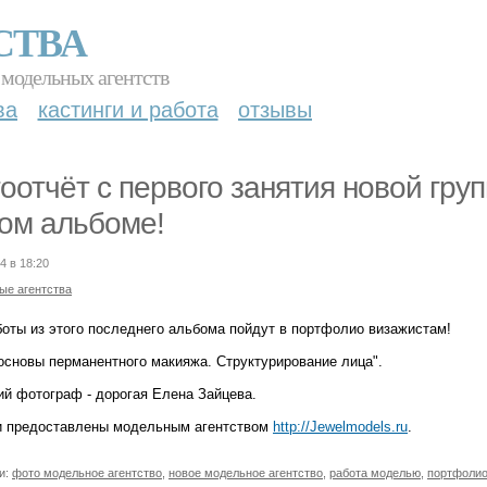
СТВА
 модельных агентств
ва
кастинги и работа
отзывы
оотчёт с первого занятия новой груп
ом альбоме!
4 в 18:20
ые агентства
боты из этого последнего альбома пойдут в портфолио визажистам!
 основы перманентного макияжа. Структурирование лица".
ий фотограф - дорогая Елена Зайцева.
 предоставлены модельным агентством
http://Jewelmodels.ru
.
и:
фото модельное агентство
,
новое модельное агентство
,
работа моделью
,
портфолио