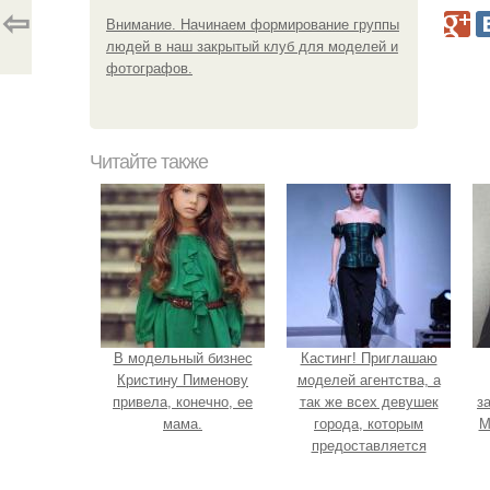
⇦
Внимание. Начинаем формирование группы
людей в наш закрытый клуб для моделей и
фотографов.
Читайте также
В модельный бизнес
Кастинг! Приглашаю
Кристину Пименову
моделей агентства, а
привела, конечно, ее
так же всех девушек
з
мама.
города, которым
М
предоставляется
возможность получить
модельные зарубежные