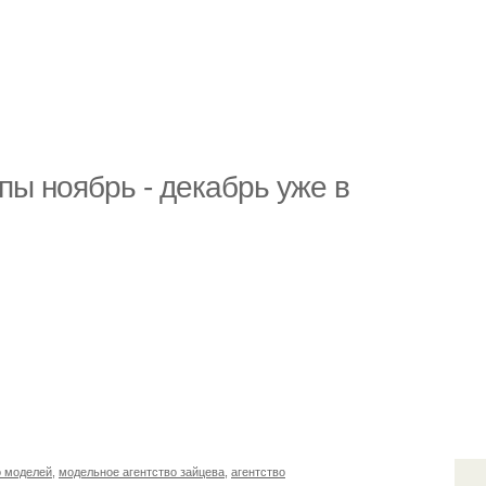
пы ноябрь - декабрь уже в
 моделей
,
модельное агентство зайцева
,
агентство