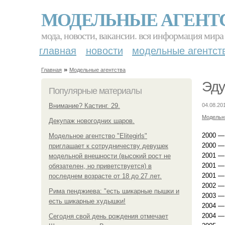
МОДЕЛЬНЫЕ АГЕНТ
мода, новости, вакансии. вся информация мира
главная
новости
модельные агентст
»
Главная
Модельные агентства
Эду
Популярные материалы
Внимание? Кастинг. 29.
04.08.20
Модельн
Декупаж новогодних шаров.
2000 —
Модельное агентство "Elitegirls"
2000 —
приглашает к сотрудничеству девушек
2001 —
модельной внешности (высокий рост не
2001 —
обязателен, но приветствуется) в
2001 —
последнем возрасте от 18 до 27 лет.
2002 —
Рима пенджиева: "есть шикарные пышки и
2003 —
есть шикарные худышки!
2004 —
2004 —
Сегодня свой день рождения отмечает