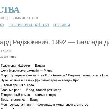
СТВА
 модельных агентств
ва
кастинги и работа
отзывы
ард Радзюкевич. 1992 — Баллада 
14 в 22:20
ые агентства
 Траектория бабочки — Вадим
 Ёлка (короткометражный) — Миша
 Марш Турецкого 2 — капитан ФСБ Антонов / Федотов, заместитель Прос
 Путешествие в Казань (фильм-опера) — злодей Крю
 С точки зрения ангела
 Главные роли — Влад, второй режиссёр
 Театральный роман — завлит театра
 Время жестоких — Влад
 Моя прекрасная няня — фотограф в модельном агентстве