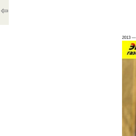
⇦
2013 — 