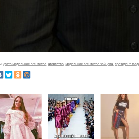
и:
фото модельное агентство
,
агентство
,
модельное агентство зайцева
,
президент мод