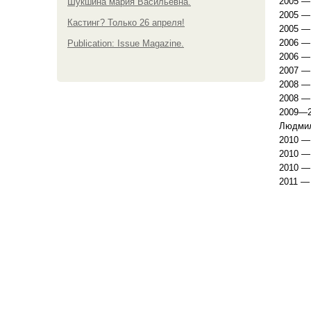
2005 —
Шукшина мария Васильевна.
2005 —
Кастинг? Только 26 апреля!
2005 —
2006 —
Publication: Issue Magazine.
2006 —
2007 —
2008 —
2008 —
2009—2
Людмил
2010 —
2010 —
2010 —
2011 —