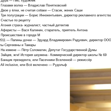
 Дура — Пио, художник
 Глазами волка — Владислав Понятковский
 Двое у ёлки, не считая собаки — Стасик, жених Саши
 Три полуграции — Борис Иннокентьевич, директор рекламного агентств
 Счастье по рецепту
 Агония страха- журналист, частный детектив
 Аферисты — Вася Калинин, старатель, приятель Антона
 Происшествие в городе М
011 — Папины дочки — Эдуард Владимирович Радуевич, директор ООО «П
ы Сергеевны и Тамары
 На измене — Пётр Соломатин, Депутат Государственной Думы
 Зайцев, жги! История шоумена - Коммерческий директор школы № 69
 Банщик президента, или Пасечники Вселенной — режиссёр
 All inclusive, или Всё включено — Рудольф