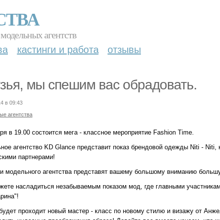
СТВА
 модельных агентств
ва
кастинги и работа
отзывы
зья, мы спешим вас обрадовать.
4 в 09:43
ые агентства
ря в 19.00 состоится мега - классное мероприятие Fashion Time.
ое агентство KD Glance представит показ брендовой одежды Niti - Niti
скими партнерами!
и модельного агентства представят вашему большому вниманию большу
жете насладиться незабываемым показом мод, где главными участниками
рина"!
 будет проходит новый мастер - класс по новому стилю и визажу от Анже