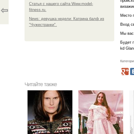
происх
Статья с нашего сайта Www.model-
визажис
⇦
fitness.ru.
Место п
News: девушка недели: Катрина балф из
Вход с
"Чужестранки".
Мы вас
Будет 
kd Glan
Категори
Читайте также