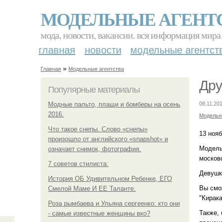
МОДЕЛЬНЫЕ АГЕНТ
мода, новости, вакансии. вся информация мира
главная
новости
модельные агентст
»
Главная
Модельные агентства
Дру
Популярные материалы
Модные пальто, плащи и бомберы на осень
08.11.201
2016.
Модельн
Что такое снепы. Слово «снепы»
13 нояб
произошло от английского «snapshot» и
Модельн
означает снимок, фотография.
москов
7 советов стилиста:
Девушк
История ОБ Удивительном Ребенке, ЕГО
Вы смо
Смелой Маме И ЕЕ Таланте.
"Кирака
Роза рымбаева и Ульяна сергеенко: кто они
Также,
- самые известные женщины вко?