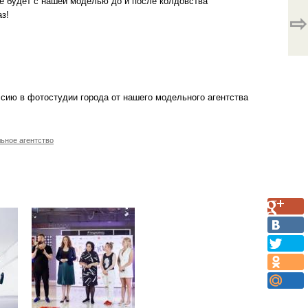
же будет с нашей моделью до и после колдовства
з!
⇨
сию в фотостудии города от нашего модельного агентства
ьное агентство