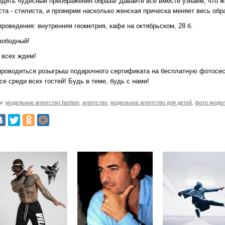
одить чудесные преображения образа! Давайте все вместе узнаем, что 
та - стилиста, и проверим насколько женская прическа меняет весь обра
роведения: внутренняя геометрия, кафе на октябрьском, 28 б.
вободный!
 всех ждем!
проводиться розыгрыш подарочного сертификата на бесплатную фотосес
ce среди всех гостей! Будь в теме, будь с нами!
и:
модельное агентство fashion
,
агентство
,
модельное агентство для детей
,
фото модел