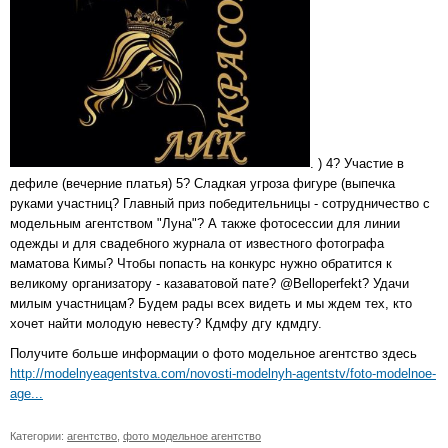
. ) 4? Участие в
дефиле (вечерние платья) 5? Сладкая угроза фигуре (выпечка
руками участниц? Главный приз победительницы - сотрудничество с
модельным агентством "Луна"? А также фотосессии для линии
одежды и для свадебного журнала от известного фотографа
маматова Кимы? Чтобы попасть на конкурс нужно обратится к
великому организатору - казаватовой пате? @Belloperfekt? Удачи
милым участницам? Будем рады всех видеть и мы ждем тех, кто
хочет найти молодую невесту? Кдмфу дгу кдмдгу.
Получите больше информации о фото модельное агентство здесь
http://modelnyeagentstva.com/novosti-modelnyh-agentstv/foto-modelnoe-
age...
Категории:
агентство
,
фото модельное агентство