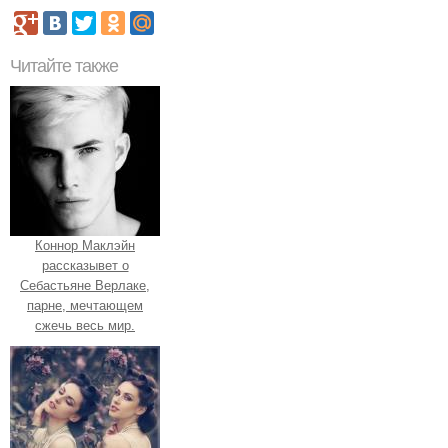
Читайте также
Коннор Маклэйн
рассказывет о
Себастьяне Верлаке,
парне, мечтающем
сжечь весь мир.