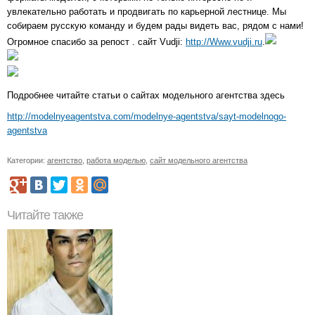
увлекательно работать и продвигать по карьерной лестнице. Мы
собираем русскую команду и будем рады видеть вас, рядом с нами!
Огромное спасибо за репост . сайт Vudji:
http://Www.vudji.ru
.
Подробнее читайте статьи о сайтах модельного агентства здесь
http://modelnyeagentstva.com/modelnye-agentstva/sayt-modelnogo-
agentstva
Категории:
агентство
,
работа моделью
,
сайт модельного агентства
Читайте также