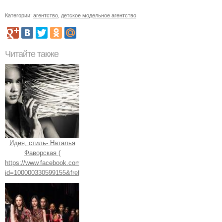
Категории:
агентство
,
детское модельное агентство
Читайте также
Идея, стиль- Наталья
Фаворская (
https://www.facebook.com/profile.php?
id=100000330599155&fref=ts).