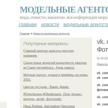
МОДЕЛЬНЫЕ АГЕНТ
мода, новости, вакансии. вся информация мира
главная
новости
модельные агентст
»
Главная
Новости модельных агентств
vk.
Популярные материалы
Фот
Главный конкурс красоты получил
название.
01.09.20
Среди юных моделей выделяется девочка
Новости
из Санкт-петербурга - Анна павага.
vk. co
Модные пальто, плащи и бомберы на осень
vk. com
2016.
vk. co
Цветок пустыни - Варис Дирие.
фотокон
#Олегбоганн #Olegbogann. Олег боганн -
vk. com
модель, актер, фотограф.
vk. co
Нина Добрев: биография Николина