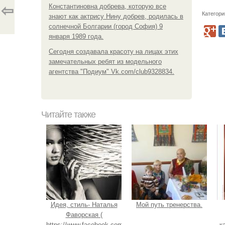
Константиновна добрева, которую все
⇦
Категори
знают как актрису Нину добрев, родилась в
солнечной Болгарии (город София) 9
января 1989 года.
Сегодня создавала красоту на лицах этих
замечательных ребят из модельного
агентства "Подиум" Vk.com/club9328834.
Читайте также
Идея, стиль- Наталья
Мой путь тренерства.
Фаворская (
https://www.facebook.com/profile.php?
к