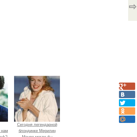
⇨
Сегодня легендарной
 нам
блондинке Мерилин
yuk?
Монро могло бы