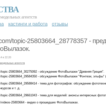
СТВА
 модельных агентств
ва
кастинги и работа
отзывы
 com/topic-25803664_28778357 - пре
оВылазок.
14 в 22:20
 модельных агентств
m/topic-25803664_30275092 - обсуждение ФотоВылазки "Древняя Греция".
/topic-25803664_29584350 - обсуждение ФотоВылазки "Фэнтези, эльфы" (по
m/topic-25803664_29588414 - тема для фотографов: обсуждение фототехн
курсов и т. д.
/topic-25803664_29661043 - тема для моделей: анонсы интересных фотопр
m/videos-25803664 - видео о прошедших ФотоВылазках.