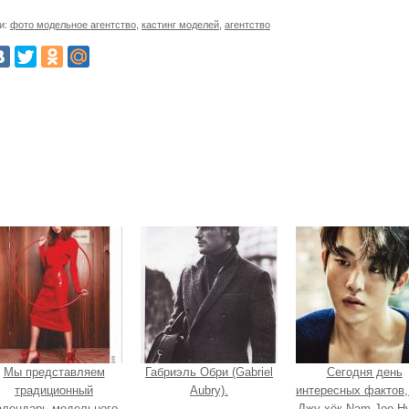
и:
фото модельное агентство
,
кастинг моделей
,
агентство
Мы представляем
Габриэль Обри (Gabriel
Сегодня день
традиционный
Aubry).
интересных фактов,
алендарь модельного
Джу хёк Nam Joo H