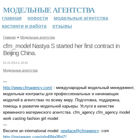
МОДЕЛЬНЫЕ АГЕНТСТВА
главная
новости
модельные агентства
кастинги и работа
отзывы
»
Главная
Модельные агентства
cfm_model Nastya S started her first contract in
Beijing China.
01.10.2014 в 18:43
Модельные агентства
---
http://www.cfmagency.com/
- международный модельный менеджмент,
модельные контракты для профессиональных и начинающих
моделей в агентствах по всему миру. Подготовка, поддержка,
помощь в развитии модельной карьеры. Услуги в качестве
временного материнского агентства. cfm_agency cfm_agency model
work casting fashion girl model
---
Become an international model:
newface@cfmagency
. com
http://instagram.com/p/tnRNo0BrlZ/