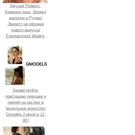
Джулия Робертс,
Кэмерон диаз, Дермот
малруни и Руперт
Эверетт на обложке
нового выпуска
Entertainment Weekly.
Здравствуйте,
приглашаю девушек и
парней на кастинг в
модельное агентство
Gmodels 2 июня в 12:
00?