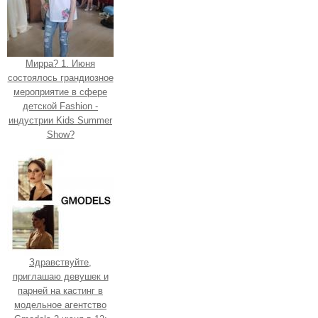
Мирра? 1. Июня
состоялось грандиозное
мероприятие в сфере
детской Fashion -
индустрии Kids Summer
Show?
Здравствуйте,
приглашаю девушек и
парней на кастинг в
модельное агентство