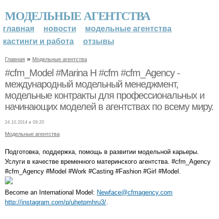
МОДЕЛЬНЫЕ АГЕНТСТВА
главная
новости
модельные агентства
кастинги и работа
отзывы
»
Главная
Модельные агентства
#cfm_Model #Marina H #cfm #cfm_Agency -
международный модельный менеджмент,
модельные контракты для профессиональных и
начинающих моделей в агентствах по всему миру.
24.10.2014 в 09:20
Модельные агентства
Подготовка, поддержка, помощь в развитии модельной карьеры.
Услуги в качестве временного материнского агентства. #cfm_Agency
#cfm_Agency #Model #Work #Casting #Fashion #Girl #Model.
Become an International Model:
Newface@cfmagency.com
http://instagram.com/p/uhetpmhru3/
.