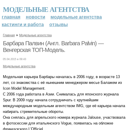
МОДЕЛЬНЫЕ АГЕНТСТВА
главная
новости
модельные агентства
кастинги и работа
отзывы
»
Главная
Модельные агентства
Барбара Палвин (Англ. Barbara Palvin) —
Венгерская ТОП-Модель.
05.04.2015 в 09:43
Модельные агентства
Модельная карьера Барбары началась в 2006 году, в возрасте 13
лет, со знакомства с её нынешним менеджером месье Балажем из
Icon Model Management.
С 2006 года работала в Азии. Снималась для японского журнала
Spur. В 2009 году начала сотрудничать с крупнейшим
международным модельным агентством IMG, где её карьера начала
набирать стремительные обороты.
Она снялась для апрельского номера журнала Jalouse, участвовала
в фотосессии для итальянского Vogue, появилась на обложке
французского L'Officiel.