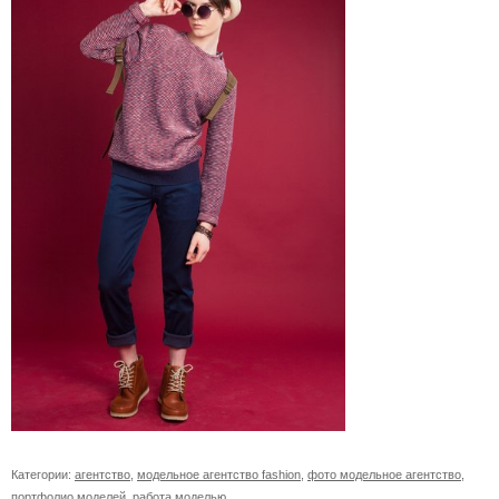
Категории:
агентство
,
модельное агентство fashion
,
фото модельное агентство
,
портфолио моделей
,
работа моделью