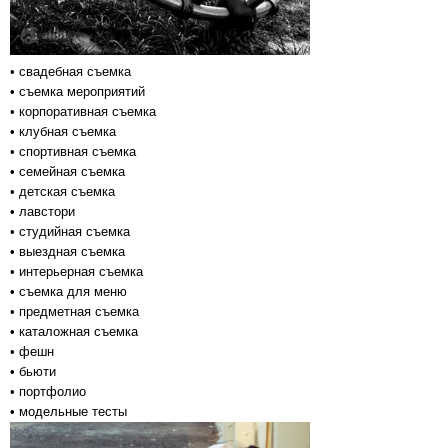
• свадебная съемка
• съемка мероприятий
• корпоративная съемка
• клубная съемка
• спортивная съемка
• семейная съемка
• детская съемка
• лавстори
• студийная съемка
• выездная съемка
• интерьерная съемка
• съемка для меню
• предметная съемка
• каталожная съемка
• фешн
• бьюти
• портфолио
• модельные тесты