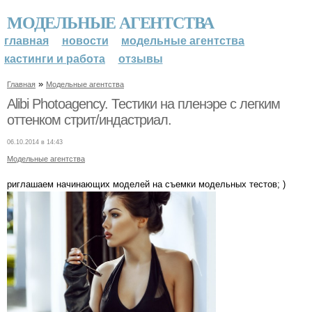
МОДЕЛЬНЫЕ АГЕНТСТВА
главная
новости
модельные агентства
кастинги и работа
отзывы
»
Главная
Модельные агентства
Alibi Photoagency. Тестики на пленэре с легким
оттенком стрит/индастриал.
06.10.2014 в 14:43
Модельные агентства
риглашаем начинающих моделей на съемки модельных тестов; )