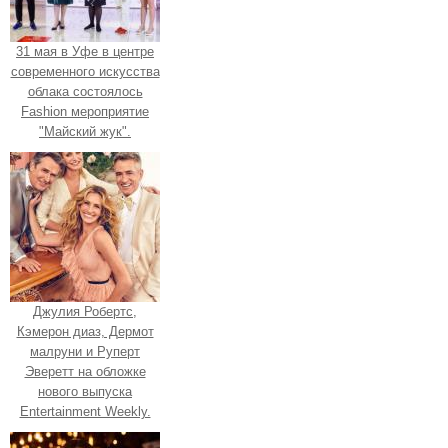
31 мая в Уфе в центре
современного искусства
облака состоялось
Fashion мероприятие
"Майский жук".
Джулия Робертс,
Кэмерон диаз, Дермот
малруни и Руперт
Эверетт на обложке
нового выпуска
Entertainment Weekly.