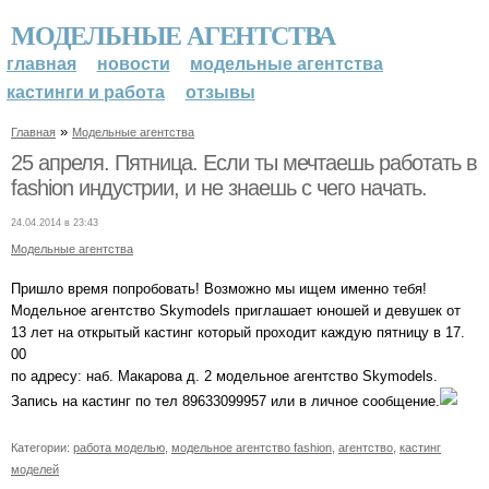
МОДЕЛЬНЫЕ АГЕНТСТВА
главная
новости
модельные агентства
кастинги и работа
отзывы
»
Главная
Модельные агентства
25 апреля. Пятница. Если ты мечтаешь работать в
fashion индустрии, и не знаешь с чего начать.
24.04.2014 в 23:43
Модельные агентства
Пришло время попробовать! Возможно мы ищем именно тебя!
Модельное агентство Skymodels приглашает юношей и девушек от
13 лет на открытый кастинг который проходит каждую пятницу в 17.
00
по адресу: наб. Макарова д. 2 модельное агентство Skymodels.
Запись на кастинг по тел 89633099957 или в личное сообщение.
Категории:
работа моделью
,
модельное агентство fashion
,
агентство
,
кастинг
моделей